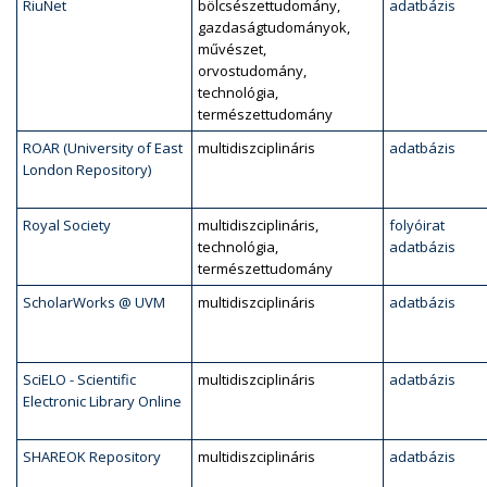
RiuNet
bölcsészettudomány,
adatbázis
gazdaságtudományok,
művészet,
orvostudomány,
technológia,
természettudomány
ROAR (University of East
multidiszciplináris
adatbázis
London Repository)
Royal Society
multidiszciplináris,
folyóirat
technológia,
adatbázis
természettudomány
ScholarWorks @ UVM
multidiszciplináris
adatbázis
SciELO - Scientific
multidiszciplináris
adatbázis
Electronic Library Online
SHAREOK Repository
multidiszciplináris
adatbázis