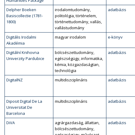
Humanities Package
Delpher Boeken
irodalomtudomány,
adatbázis
Basiscollectie (1781-
politológia, történelem,
1800)
történettudomány, vallás,
vallástudomány
Digitális Irodalmi
magyar irodalom
e-könyv
Akadémia
Digitální Knihovna
bölcsészettudomány,
adatbázis
Univerzity Pardubice
egészségügy, informatika,
kémia, közgazdaságtan,
technológia
DigitalNZ
multidiszciplináris
adatbázis
Diposit Digital De La
multidiszciplináris
adatbázis
Universitat De
Barcelona
DiVA
agrárgazdaság, állattan,
adatbázis
bölcsészettudomány,
egészségügy, művészet,