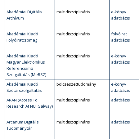
Akadémiai Digitális
multidiszciplináris
e-könyv
Archívum
adatbázis
Akadémiai Kiadó
multidiszciplináris
folyóirat
Folyóiratcsomag
adatbázis
Akadémiai Kiadó
multidiszciplináris
e-könyv
Magyar Elektronikus
adatbázis
Referenciamű
Szolgáltatás (MeRSZ)
Akadémiai Kiadó
bölcsészettudomány
e-könyv
Szótárszolgáltatás
adatbázis
ARAN (Access To
multidiszciplináris
adatbázis
Research At NUI Galway)
Arcanum Digitális
multidiszciplináris
adatbázis
Tudománytár