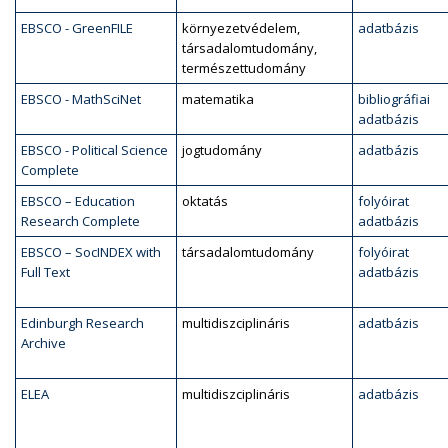
EBSCO - GreenFILE
környezetvédelem,
adatbázis
társadalomtudomány,
természettudomány
EBSCO - MathSciNet
matematika
bibliográfiai
adatbázis
EBSCO - Political Science
jogtudomány
adatbázis
Complete
EBSCO – Education
oktatás
folyóirat
Research Complete
adatbázis
EBSCO – SocINDEX with
társadalomtudomány
folyóirat
Full Text
adatbázis
Edinburgh Research
multidiszciplináris
adatbázis
Archive
ELEA
multidiszciplináris
adatbázis