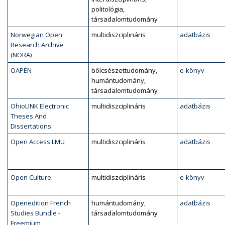
politológia,
társadalomtudomány
Norwegian Open
multidiszciplináris
adatbázis
Research Archive
(NORA)
OAPEN
bölcsészettudomány,
e-könyv
humántudomány,
társadalomtudomány
OhioLINK Electronic
multidiszciplináris
adatbázis
Theses And
Dissertations
Open Access LMU
multidiszciplináris
adatbázis
Open Culture
multidiszciplináris
e-könyv
Openedition French
humántudomány,
adatbázis
Studies Bundle -
társadalomtudomány
Freemium