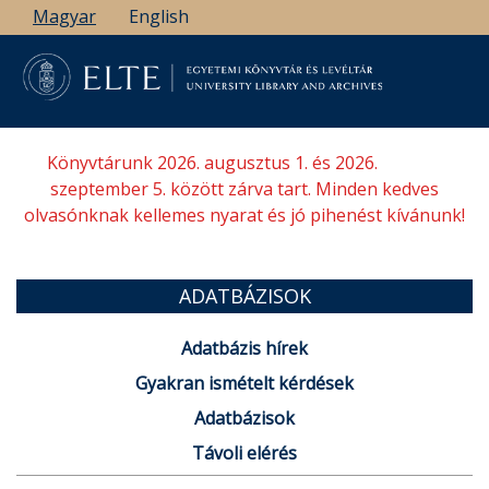
Ugrás
Magyar
English
a
tartalomra
Könyvtárunk 2026. augusztus 1. és 2026.
szeptember 5. között zárva tart. Minden kedves
olvasónknak kellemes nyarat és jó pihenést kívánunk!
ADATBÁZISOK
Adatbázis hírek
Gyakran ismételt kérdések
Adatbázisok
Távoli elérés