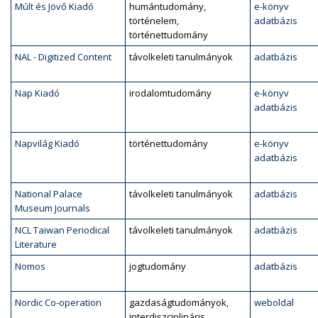
Múlt és Jövő Kiadó
humántudomány,
e-könyv
történelem,
adatbázis
történettudomány
NAL - Digitized Content
távolkeleti tanulmányok
adatbázis
Nap Kiadó
irodalomtudomány
e-könyv
adatbázis
Napvilág Kiadó
történettudomány
e-könyv
adatbázis
National Palace
távolkeleti tanulmányok
adatbázis
Museum Journals
NCL Taiwan Periodical
távolkeleti tanulmányok
adatbázis
Literature
Nomos
jogtudomány
adatbázis
Nordic Co-operation
gazdaságtudományok,
weboldal
interdiszciplináris,