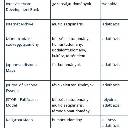
Inter-American
gazdaságtudományok
weboldal
Development Bank
Internet Archive
multidiszciplináris
adatbázis
Izlandi irodalmi
bölcsészettudomány,
adatbázis
szöveggyűjtemény
humántudomány,
irodalomtudomány,
kultúra, történelem
Japanese Historical
földtudományok
adatbázis
Maps
Journal of National
távolkeleti tanulmányok
adatbázis
Essence
JSTOR – Full Access
bölcsészettudomány,
folyóirat
Model
multidiszciplináris,
adatbázis
társadalomtudomány
Kalligram Kiadó
humántudomány
e-könyv
adatbázis