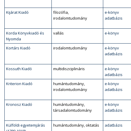
Kijárat Kiadó
filozófia,
e-könyv
irodalomtudomány
adatbázis
Korda Könyvkiadó és
vallás
e-könyv
Nyomda
Kortárs Kiadó
irodalomtudomány
e-könyv
adatbázis
Kossuth Kiadó
multidiszciplináris
e-könyv
adatbázis
Kriterion Kiadó
humántudomány,
e-könyv
irodalomtudomány
adatbázis
Kronosz Kiadó
humántudomány,
e-könyv
társadalomtudomány
adatbázis
Külföldi egyetemjárás
humántudomány, oktatás
adatbázis