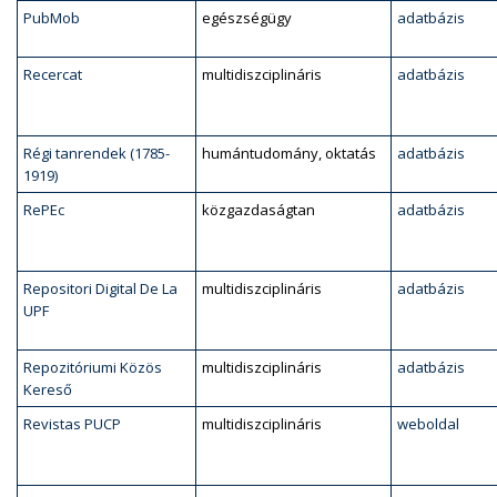
PubMob
egészségügy
adatbázis
Recercat
multidiszciplináris
adatbázis
Régi tanrendek (1785-
humántudomány, oktatás
adatbázis
1919)
RePEc
közgazdaságtan
adatbázis
Repositori Digital De La
multidiszciplináris
adatbázis
UPF
Repozitóriumi Közös
multidiszciplináris
adatbázis
Kereső
Revistas PUCP
multidiszciplináris
weboldal