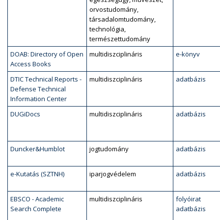
orvostudomány,
társadalomtudomány,
technológia,
természettudomány
DOAB: Directory of Open
multidiszciplináris
e-könyv
Access Books
DTIC Technical Reports -
multidiszciplináris
adatbázis
Defense Technical
Information Center
DUGiDocs
multidiszciplináris
adatbázis
Duncker&Humblot
jogtudomány
adatbázis
e-Kutatás (SZTNH)
iparjogvédelem
adatbázis
EBSCO - Academic
multidiszciplináris
folyóirat
Search Complete
adatbázis