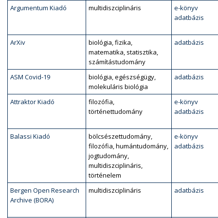
Argumentum Kiadó
multidiszciplináris
e-könyv
adatbázis
ArXiv
biológia, fizika,
adatbázis
matematika, statisztika,
számítástudomány
ASM Covid-19
biológia, egészségügy,
adatbázis
molekuláris biológia
Attraktor Kiadó
filozófia,
e-könyv
történettudomány
adatbázis
Balassi Kiadó
bölcsészettudomány,
e-könyv
filozófia, humántudomány,
adatbázis
jogtudomány,
multidiszciplináris,
történelem
Bergen Open Research
multidiszciplináris
adatbázis
Archive (BORA)