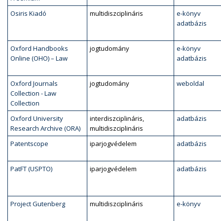
Osiris Kiadó
multidiszciplináris
e-könyv
adatbázis
Oxford Handbooks
jogtudomány
e-könyv
Online (OHO) – Law
adatbázis
Oxford Journals
jogtudomány
weboldal
Collection - Law
Collection
Oxford University
interdiszciplináris,
adatbázis
Research Archive (ORA)
multidiszciplináris
Patentscope
iparjogvédelem
adatbázis
PatFT (USPTO)
iparjogvédelem
adatbázis
Project Gutenberg
multidiszciplináris
e-könyv