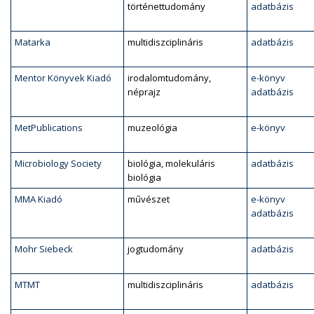
történettudomány
adatbázis
Matarka
multidiszciplináris
adatbázis
Mentor Könyvek Kiadó
irodalomtudomány,
e-könyv
néprajz
adatbázis
MetPublications
muzeológia
e-könyv
Microbiology Society
biológia, molekuláris
adatbázis
biológia
MMA Kiadó
művészet
e-könyv
adatbázis
Mohr Siebeck
jogtudomány
adatbázis
MTMT
multidiszciplináris
adatbázis