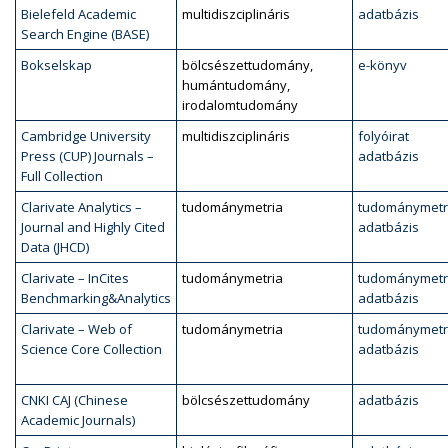
Bielefeld Academic
multidiszciplináris
adatbázis
Search Engine (BASE)
Bokselskap
bölcsészettudomány,
e-könyv
humántudomány,
irodalomtudomány
Cambridge University
multidiszciplináris
folyóirat
Press (CUP) Journals –
adatbázis
Full Collection
Clarivate Analytics –
tudománymetria
tudománymetr
Journal and Highly Cited
adatbázis
Data (JHCD)
Clarivate – InCites
tudománymetria
tudománymetr
Benchmarking&Analytics
adatbázis
Clarivate – Web of
tudománymetria
tudománymetr
Science Core Collection
adatbázis
CNKI CAJ (Chinese
bölcsészettudomány
adatbázis
Academic Journals)