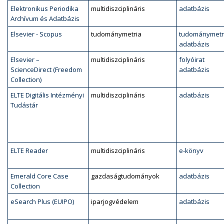
Elektronikus Periodika
multidiszciplináris
adatbázis
Archívum és Adatbázis
Elsevier - Scopus
tudománymetria
tudománymetr
adatbázis
Elsevier –
multidiszciplináris
folyóirat
ScienceDirect (Freedom
adatbázis
Collection)
ELTE Digitális Intézményi
multidiszciplináris
adatbázis
Tudástár
ELTE Reader
multidiszciplináris
e-könyv
Emerald Core Case
gazdaságtudományok
adatbázis
Collection
eSearch Plus (EUIPO)
iparjogvédelem
adatbázis