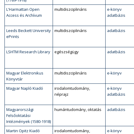
(1789-1918)
L'Harmattan Open
multidiszciplináris
e-könyv
Access és Archívum
adatbázis
Leeds Beckett University
multidiszciplináris
adatbázis
ePrints
LSHTM Research Library
egészségügy
adatbázis
Magyar Elektronikus
multidiszciplináris
e-könyv
Könyvtár
Magyar Napló Kiadó
irodalomtudomány,
e-könyv
néprajz
adatbázis
Magyarországi
humántudomány, oktatás
adatbázis
Felsőoktatási
Intézmények (1580-1918)
Martin Opitz Kiadó
irodalomtudomány,
e-könyv