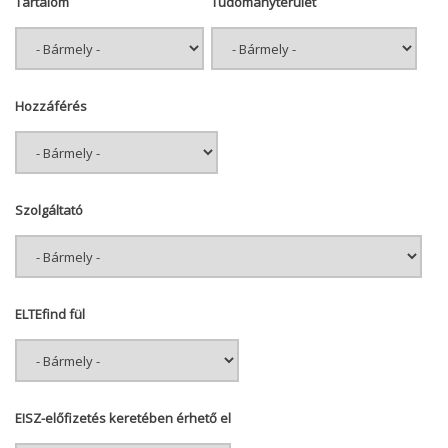
Tartalom
Tudományterület
Hozzáférés
Szolgáltató
ELTEfind fül
EISZ-előfizetés keretében érhető el