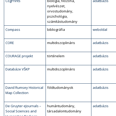
CogPrints
biológia, filozófia,
adatbázis
nyelvészet,
orvostudomány,
pszichológia,
számítástudomány
Compass
bibliográfia
weboldal
CORE
multidiszciplináris
adatbázis
COURAGE projekt
történelem
adatbázis
Databáze VŠKP
multidiszciplináris
adatbázis
David Rumsey Historical
földtudományok
adatbázis
Map Collection
De Gruyter eJournals –
humántudomány,
adatbázis
Social Sciences and
társadalomtudomány