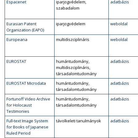
Espacenet
iparjogvédelem,
adatbázis
szabadalom
Eurasian Patent
iparjogvédelem
weboldal
Organization (EAPO)
Europeana
multidiszciplináris
weboldal
EUROSTAT
humántudomány,
adatbázis
multidiszciplináris,
társadalomtudomány
EUROSTAT Microdata
humántudomány,
adatbázis
társadalomtudomány
Fortunoff Video Archive
humántudomány,
adatbázis
for Holocaust
társadalomtudomány
Testimonies
Full-text Image System
távolkeleti tanulmányok
adatbázis
for Books of Japanese
Ruled Period