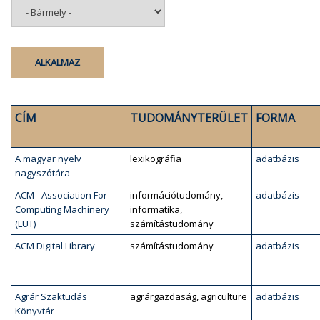
CÍM
TUDOMÁNYTERÜLET
FORMA
A magyar nyelv
lexikográfia
adatbázis
nagyszótára
ACM - Association For
információtudomány,
adatbázis
Computing Machinery
informatika,
(LUT)
számítástudomány
ACM Digital Library
számítástudomány
adatbázis
Agrár Szaktudás
agrárgazdaság, agriculture
adatbázis
Könyvtár