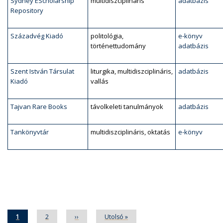
Sydney EScholarship
multidiszciplináris
adatbázis
Repository
Századvég Kiadó
politológia,
e-könyv
történettudomány
adatbázis
Szent István Társulat
liturgika, multidiszciplináris,
adatbázis
Kiadó
vallás
Tajvan Rare Books
távolkeleti tanulmányok
adatbázis
Tankönyvtár
multidiszciplináris, oktatás
e-könyv
Oldalszámozás
Jelenlegi
1
Oldal
2
Következő
››
Utolsó
Utolsó »
oldal
oldal
oldal