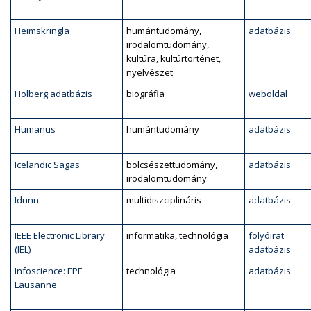
Heimskringla
humántudomány,
adatbázis
irodalomtudomány,
kultúra, kultúrtörténet,
nyelvészet
Holberg adatbázis
biográfia
weboldal
Humanus
humántudomány
adatbázis
Icelandic Sagas
bölcsészettudomány,
adatbázis
irodalomtudomány
Idunn
multidiszciplináris
adatbázis
IEEE Electronic Library
informatika, technológia
folyóirat
(IEL)
adatbázis
Infoscience: EPF
technológia
adatbázis
Lausanne