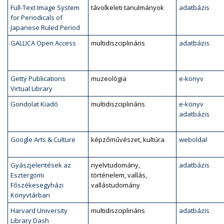
Full-Text Image System
távolkeleti tanulmányok
adatbázis
for Periodicals of
Japanese Ruled Period
GALLICA Open Access
multidiszciplináris
adatbázis
Getty Publications
muzeológia
e-könyv
Virtual Library
Gondolat Kiadó
multidiszciplináris
e-könyv
adatbázis
Google Arts & Culture
képzőművészet, kultúra
weboldal
Gyászjelentések az
nyelvtudomány,
adatbázis
Esztergomi
történelem, vallás,
Főszékesegyházi
vallástudomány
Könyvtárban
Harvard University
multidiszciplináris
adatbázis
Library Dash