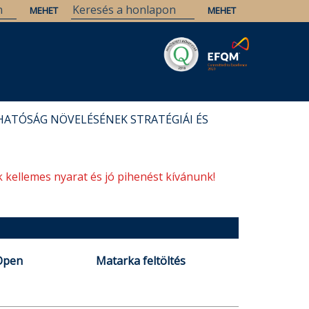
Savaria
Örökség
ELTE Könyvtárak
HATÓSÁG NÖVELÉSÉNEK STRATÉGIÁI ÉS
 kellemes nyarat és jó pihenést kívánunk!
Open
Matarka feltöltés