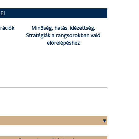
EI
trációk
Minőség, hatás, idézettség.
Stratégiák a rangsorokban való
előrelépéshez