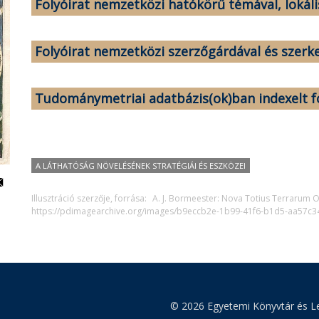
Folyóirat nemzetközi hatókörű témával, lokális
[Feltöltés alatt]
Folyóirat nemzetközi szerzőgárdával és szerk
[Feltöltés alatt]
Tudománymetriai adatbázis(ok)ban indexelt fo
[Feltöltés alatt]
A LÁTHATÓSÁG NÖVELÉSÉNEK STRATÉGIÁI ÉS ESZKÖZEI
Illusztráció szerzője, forrása:
A. J. Bormeester: Nova Totius Terrarum O
https://pdimagearchive.org/images/b9eccb2e-1b99-41f6-b1d5-aa57c3
© 2026 Egyetemi Könyvtár és Le