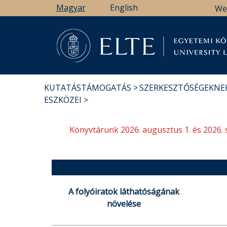
Ugrás
Magyar
English
We
a
tartalomra
Könyv
KUTATÁSTÁMOGATÁS
SZERKESZTŐSÉGEKNE
MORZSA
ESZKÖZEI
Könyvtárunk 2026. augusztus 1. és 2026. 
A folyóiratok láthatóságának
növelése