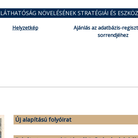
 LÁTHATÓSÁG NÖVELÉSÉNEK STRATÉGIÁI ÉS ESZKÖZ
Helyzetkép
Ajánlás az adatbázis-regisz
sorrendjéhez
Új alapítású folyóirat
[Feltöltés alatt]