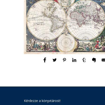
Kérdezze a könyvtárost!