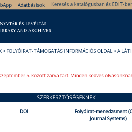
bApp
Adatbázisok
tár
Kutatástámogatás
Levéltár
Támogatás
K
FOLYÓIRAT-TÁMOGATÁS INFORMÁCIÓS OLDAL
A LÁT
szeptember 5. között zárva tart. Minden kedves olvasónknak
SZERKESZTŐSÉGEKNEK
DOI
Folyóirat-menedzsment (
Journal Systems)