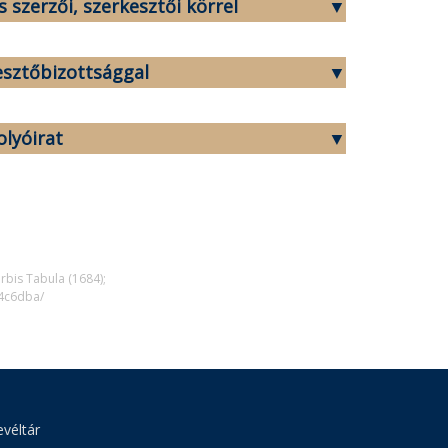
 szerzői, szerkesztői körrel
esztőbizottsággal
lyóirat
rbis Tabula (1684);
4c6dba/
véltár