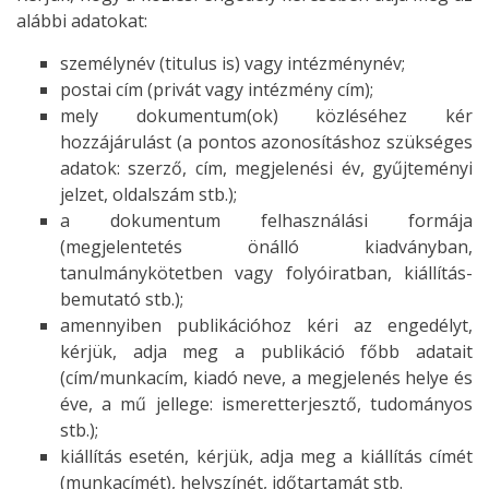
alábbi adatokat:
személynév (titulus is) vagy intézménynév;
postai cím (privát vagy intézmény cím);
mely dokumentum(ok) közléséhez kér
hozzájárulást (a pontos azonosításhoz szükséges
adatok: szerző, cím, megjelenési év, gyűjteményi
jelzet, oldalszám stb.);
a dokumentum felhasználási formája
(megjelentetés önálló kiadványban,
tanulmánykötetben vagy folyóiratban, kiállítás-
bemutató stb.);
amennyiben publikációhoz kéri az engedélyt,
kérjük, adja meg a publikáció főbb adatait
(cím/munkacím, kiadó neve, a megjelenés helye és
éve, a mű jellege: ismeretterjesztő, tudományos
stb.);
kiállítás esetén, kérjük, adja meg a kiállítás címét
(munkacímét), helyszínét, időtartamát stb.