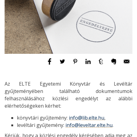
Az ELTE Egyetemi Könyvtár és Levéltár
gyűjteményében található dokumentumok
felhasználásához közlési engedélyt az alábbi
elérhetőségeken kérhet:
könyvtári gyűjtemény:
info@lib.elte.hu
,
levéltári gyűjtemény:
info@leveltar.elte.hu
.
Kérjük, hogy a közlési engedély kérésében adja meg az