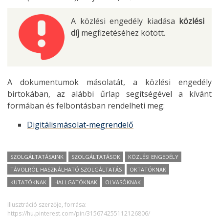
A közlési engedély kiadása
közlési
díj
megfizetéséhez kötött.
A dokumentumok másolatát, a közlési engedély
birtokában, az alábbi űrlap segítségével a kívánt
formában és felbontásban rendelheti meg:
Digitálismásolat-megrendelő
SZOLGÁLTATÁSAINK
SZOLGÁLTATÁSOK
KÖZLÉSI ENGEDÉLY
TÁVOLRÓL HASZNÁLHATÓ SZOLGÁLTATÁS
OKTATÓKNAK
KUTATÓKNAK
HALLGATÓKNAK
OLVASÓKNAK
Illusztráció szerzője, forrása:
https://hu.pinterest.com/pin/315674255112126806/