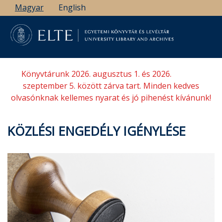
Ugrás
Magyar
English
a
tartalomra
Könyvtárunk 2026. augusztus 1. és 2026.
szeptember 5. között zárva tart. Minden kedves
olvasónknak kellemes nyarat és jó pihenést kívánunk!
KÖZLÉSI ENGEDÉLY IGÉNYLÉSE