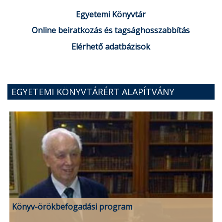
Egyetemi Könyvtár
Online beiratkozás és tagsághosszabbítás
Elérhető adatbázisok
EGYETEMI KÖNYVTÁRÉRT ALAPÍTVÁNY
Könyv-örökbefogadási program