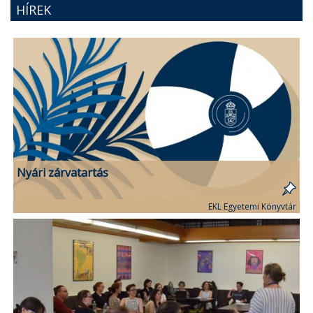
HÍREK
Nyári zárvatartás
EKL Egyetemi Könyvtár