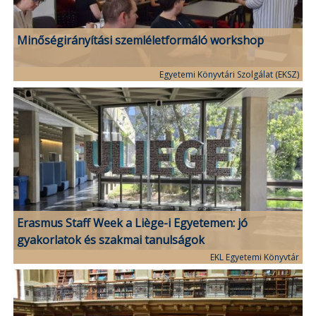
Minőségirányítási szemléletformáló workshop
Egyetemi Könyvtári Szolgálat (EKSZ)
Erasmus Staff Week a Liège-i Egyetemen: jó
gyakorlatok és szakmai tanulságok
EKL Egyetemi Könyvtár