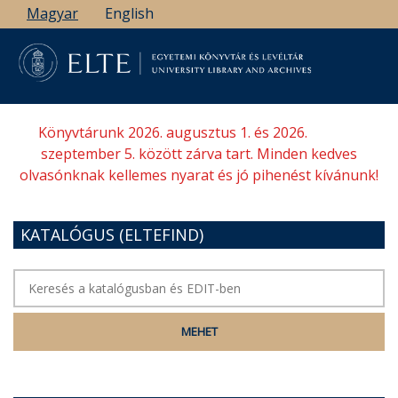
Ugrás
Magyar
English
a
tartalomra
Könyvtárunk 2026. augusztus 1. és 2026.
szeptember 5. között zárva tart. Minden kedves
olvasónknak kellemes nyarat és jó pihenést kívánunk!
KATALÓGUS (ELTEFIND)