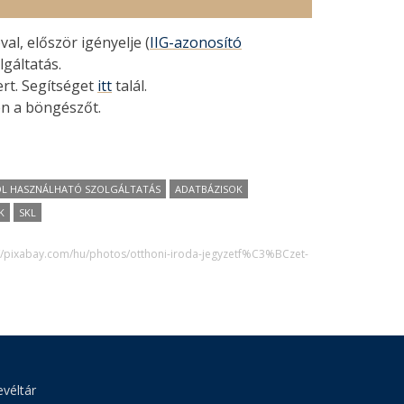
l, először igényelje (
IIG-azonosító
lgáltatás.
ert. Segítséget
itt
talál.
en a böngészőt.
L HASZNÁLHATÓ SZOLGÁLTATÁS
ADATBÁZISOK
K
SKL
://pixabay.com/hu/photos/otthoni-iroda-jegyzetf%C3%BCzet-
véltár