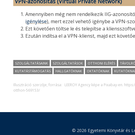
VPN-azonosítás (Virtual Private Network)
Amennyiben még nem rendelkezik IIG-azonosítóva
igénylése
), mert ezzel vehető igénybe a VPN-szo
Ezt követően töltse le és telepítse a kliensszoftv
Ezután indítsa el a VPN-klienst, majd ezt követő
SZOLGÁLTATÁSAINK
SZOLGÁLTATÁSOK
OTTHONI ELÉRÉS
TÁVOLRÓ
KUTATÁSTÁMOGATÁS
HALLGATÓKNAK
OKTATÓKNAK
KUTATÓKNA
Illusztráció szerzője, forrása:
LEEROY Agency képe a Pixabay-en. https
otthon-569153/
© 2026 Egyetemi Könyvtár és Le