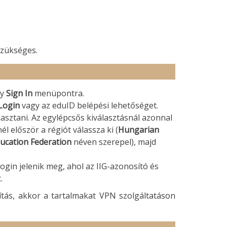
zükséges.
gy
Sign In
menüpontra.
 Login
vagy az eduID belépési lehetőséget.
asztani. Az egylépcsős kiválasztásnál azonnal
él először a régiót válassza ki (
Hungarian
ucation Federation
néven szerepel), majd
ogin jelenik meg, ahol az IIG-azonosító és
.
tás, akkor a tartalmakat VPN szolgáltatáson