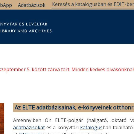
bApp
Adatbázisok
tár
Kutatástámogatás
Levéltár
Támogatás
szeptember 5. között zárva tart. Minden kedves olvasónknak
Az ELTE adatbázisainak, e-könyveinek otthonr
Amennyiben Ön ELTE-polgár (hallgató, oktató va
adatbázisokat
és a könyvtári
katalógus
ban található