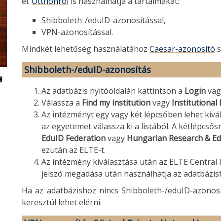
el.
Otthonról
is használhatja a tartalmakat:
Shibboleth-/eduID-azonosítással,
VPN-azonosítással.
Mindkét lehetőség használatához
Caesar-azonosító
s
Shibboleth-/eduID-azonosítás
Az adatbázis nyitóoldalán kattintson a
Login
va
Válassza a
Find my institution
vagy
Institutional
Az intézményt egy vagy két lépcsőben lehet kivál
az egyetemet válassza ki a listából. A kétlépcsősn
EduID Federation
vagy
Hungarian Research & Ed
ezután az ELTE-t.
Az intézmény kiválasztása után az ELTE Central l
jelszó megadása után használhatja az adatbázist
Ha az adatbázishoz nincs Shibboleth-/eduID-azonosí
keresztül lehet elérni.