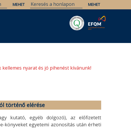
Savaria
Örökség
ELTE Könyvtárak
 kellemes nyarat és jó pihenést kívánunk!
ól történő elérése
gy kutató, egyéb dolgozó), az előfizetett
 e-könyveket egyetemi azonosítás után érheti