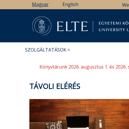
Ugrás
Magyar
English
We
a
tartalomra
Könyv
SZOLGÁLTATÁSOK
MORZSA
Könyvtárunk 2026. augusztus 1. és 2026. 
TÁVOLI ELÉRÉS