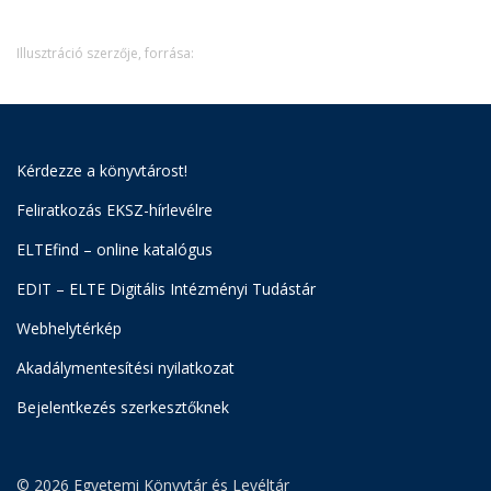
Illusztráció szerzője, forrása:
Kérdezze a könyvtárost!
Feliratkozás EKSZ-hírlevélre
ELTEfind – online katalógus
EDIT – ELTE Digitális Intézményi Tudástár
Webhelytérkép
Akadálymentesítési nyilatkozat
Bejelentkezés szerkesztőknek
© 2026 Egyetemi Könyvtár és Levéltár