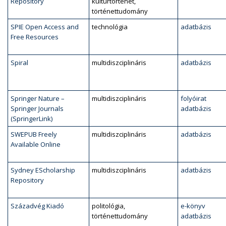
Repository
kultúrtörténet,
történettudomány
SPIE Open Access and
technológia
adatbázis
Free Resources
Spiral
multidiszciplináris
adatbázis
Springer Nature –
multidiszciplináris
folyóirat
Springer Journals
adatbázis
(SpringerLink)
SWEPUB Freely
multidiszciplináris
adatbázis
Available Online
Sydney EScholarship
multidiszciplináris
adatbázis
Repository
Századvég Kiadó
politológia,
e-könyv
történettudomány
adatbázis