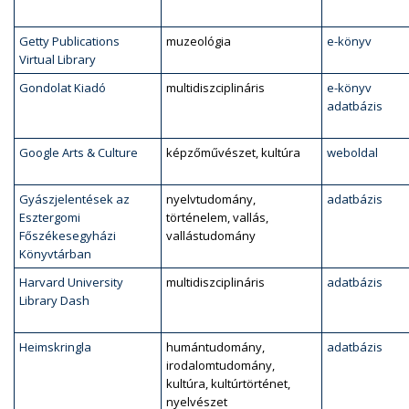
Getty Publications
muzeológia
e-könyv
Virtual Library
Gondolat Kiadó
multidiszciplináris
e-könyv
adatbázis
Google Arts & Culture
képzőművészet, kultúra
weboldal
Gyászjelentések az
nyelvtudomány,
adatbázis
Esztergomi
történelem, vallás,
Főszékesegyházi
vallástudomány
Könyvtárban
Harvard University
multidiszciplináris
adatbázis
Library Dash
Heimskringla
humántudomány,
adatbázis
irodalomtudomány,
kultúra, kultúrtörténet,
nyelvészet