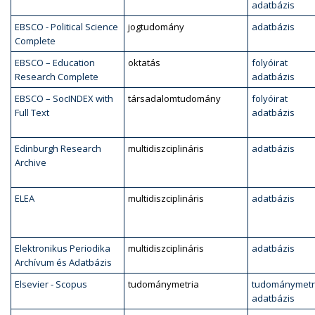
adatbázis
EBSCO - Political Science
jogtudomány
adatbázis
Complete
EBSCO – Education
oktatás
folyóirat
Research Complete
adatbázis
EBSCO – SocINDEX with
társadalomtudomány
folyóirat
Full Text
adatbázis
Edinburgh Research
multidiszciplináris
adatbázis
Archive
ELEA
multidiszciplináris
adatbázis
Elektronikus Periodika
multidiszciplináris
adatbázis
Archívum és Adatbázis
Elsevier - Scopus
tudománymetria
tudománymetr
adatbázis