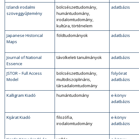
Izlandi irodalmi
bölcsészettudomány,
adatbázis
szöveggyűjtemény
humántudomány,
irodalomtudomány,
kultúra, történelem
Japanese Historical
földtudományok
adatbázis
Maps
Journal of National
távolkeleti tanulmányok
adatbázis
Essence
JSTOR – Full Access
bölcsészettudomány,
folyóirat
Model
multidiszciplináris,
adatbázis
társadalomtudomány
Kalligram Kiadó
humántudomány
e-könyv
adatbázis
Kijárat Kiadó
filozófia,
e-könyv
irodalomtudomány
adatbázis