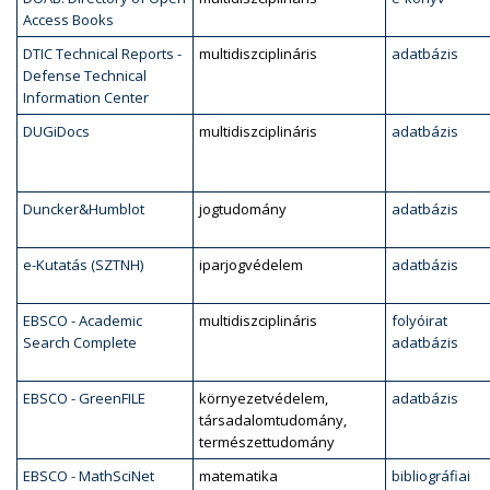
Access Books
DTIC Technical Reports -
multidiszciplináris
adatbázis
Defense Technical
Information Center
DUGiDocs
multidiszciplináris
adatbázis
Duncker&Humblot
jogtudomány
adatbázis
e-Kutatás (SZTNH)
iparjogvédelem
adatbázis
EBSCO - Academic
multidiszciplináris
folyóirat
Search Complete
adatbázis
EBSCO - GreenFILE
környezetvédelem,
adatbázis
társadalomtudomány,
természettudomány
EBSCO - MathSciNet
matematika
bibliográfiai