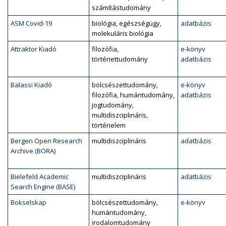
számítástudomány
ASM Covid-19
biológia, egészségügy,
adatbázis
molekuláris biológia
Attraktor Kiadó
filozófia,
e-könyv
történettudomány
adatbázis
Balassi Kiadó
bölcsészettudomány,
e-könyv
filozófia, humántudomány,
adatbázis
jogtudomány,
multidiszciplináris,
történelem
Bergen Open Research
multidiszciplináris
adatbázis
Archive (BORA)
Bielefeld Academic
multidiszciplináris
adatbázis
Search Engine (BASE)
Bokselskap
bölcsészettudomány,
e-könyv
humántudomány,
irodalomtudomány