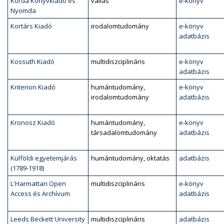
Korda Könyvkiadó és
vallás
e-könyv
Nyomda
Kortárs Kiadó
irodalomtudomány
e-könyv
adatbázis
Kossuth Kiadó
multidiszciplináris
e-könyv
adatbázis
Kriterion Kiadó
humántudomány,
e-könyv
irodalomtudomány
adatbázis
Kronosz Kiadó
humántudomány,
e-könyv
társadalomtudomány
adatbázis
Külföldi egyetemjárás
humántudomány, oktatás
adatbázis
(1789-1918)
L'Harmattan Open
multidiszciplináris
e-könyv
Access és Archívum
adatbázis
Leeds Beckett University
multidiszciplináris
adatbázis