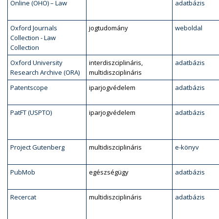
Online (OHO) – Law
adatbázis
Oxford Journals
jogtudomány
weboldal
Collection - Law
Collection
Oxford University
interdiszciplináris,
adatbázis
Research Archive (ORA)
multidiszciplináris
Patentscope
iparjogvédelem
adatbázis
PatFT (USPTO)
iparjogvédelem
adatbázis
Project Gutenberg
multidiszciplináris
e-könyv
PubMob
egészségügy
adatbázis
Recercat
multidiszciplináris
adatbázis