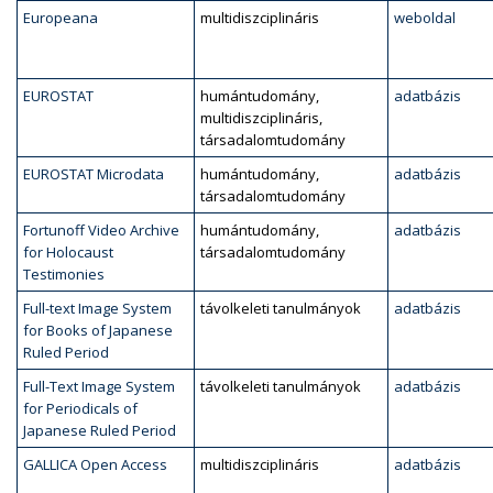
Europeana
multidiszciplináris
weboldal
EUROSTAT
humántudomány,
adatbázis
multidiszciplináris,
társadalomtudomány
EUROSTAT Microdata
humántudomány,
adatbázis
társadalomtudomány
Fortunoff Video Archive
humántudomány,
adatbázis
for Holocaust
társadalomtudomány
Testimonies
Full-text Image System
távolkeleti tanulmányok
adatbázis
for Books of Japanese
Ruled Period
Full-Text Image System
távolkeleti tanulmányok
adatbázis
for Periodicals of
Japanese Ruled Period
GALLICA Open Access
multidiszciplináris
adatbázis