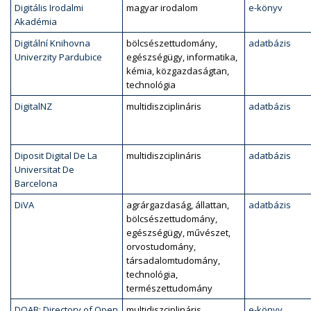
Digitális Irodalmi
magyar irodalom
e-könyv
Akadémia
Digitální Knihovna
bölcsészettudomány,
adatbázis
Univerzity Pardubice
egészségügy, informatika,
kémia, közgazdaságtan,
technológia
DigitalNZ
multidiszciplináris
adatbázis
Diposit Digital De La
multidiszciplináris
adatbázis
Universitat De
Barcelona
DiVA
agrárgazdaság, állattan,
adatbázis
bölcsészettudomány,
egészségügy, művészet,
orvostudomány,
társadalomtudomány,
technológia,
természettudomány
DOAB: Directory of Open
multidiszciplináris
e-könyv