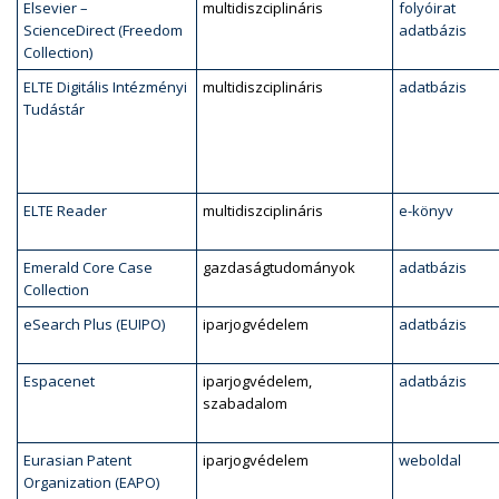
Elsevier –
multidiszciplináris
folyóirat
ScienceDirect (Freedom
adatbázis
Collection)
ELTE Digitális Intézményi
multidiszciplináris
adatbázis
Tudástár
ELTE Reader
multidiszciplináris
e-könyv
Emerald Core Case
gazdaságtudományok
adatbázis
Collection
eSearch Plus (EUIPO)
iparjogvédelem
adatbázis
Espacenet
iparjogvédelem,
adatbázis
szabadalom
Eurasian Patent
iparjogvédelem
weboldal
Organization (EAPO)