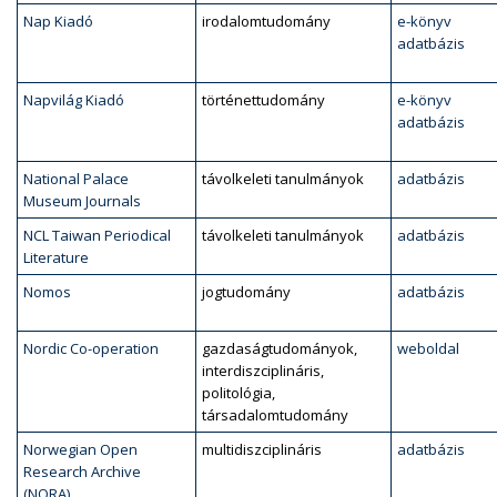
Nap Kiadó
irodalomtudomány
e-könyv
adatbázis
Napvilág Kiadó
történettudomány
e-könyv
adatbázis
National Palace
távolkeleti tanulmányok
adatbázis
Museum Journals
NCL Taiwan Periodical
távolkeleti tanulmányok
adatbázis
Literature
Nomos
jogtudomány
adatbázis
Nordic Co-operation
gazdaságtudományok,
weboldal
interdiszciplináris,
politológia,
társadalomtudomány
Norwegian Open
multidiszciplináris
adatbázis
Research Archive
(NORA)