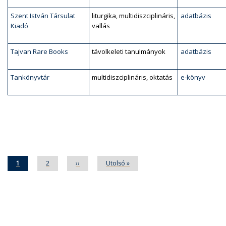
Szent István Társulat
liturgika, multidiszciplináris,
adatbázis
Kiadó
vallás
Tajvan Rare Books
távolkeleti tanulmányok
adatbázis
Tankönyvtár
multidiszciplináris, oktatás
e-könyv
Oldalszámozás
Jelenlegi
1
Oldal
2
Következő
››
Utolsó
Utolsó »
oldal
oldal
oldal