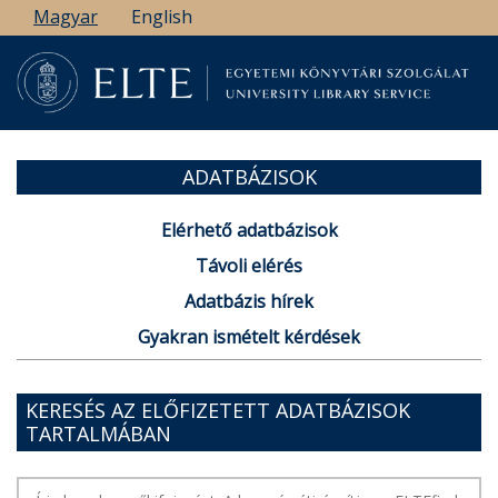
Ugrás
Magyar
English
a
tartalomra
ADATBÁZISOK
Elérhető adatbázisok
Távoli elérés
Adatbázis hírek
Gyakran ismételt kérdések
KERESÉS AZ ELŐFIZETETT ADATBÁZISOK
TARTALMÁBAN