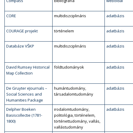
Compass
bibliográfia
weboldal
CORE
multidiszciplináris
adatbázis
COURAGE projekt
történelem
adatbázis
Databáze VŠKP
multidiszciplináris
adatbázis
David Rumsey Historical
földtudományok
adatbázis
Map Collection
De Gruyter eJournals –
humántudomány,
adatbázis
Social Sciences and
társadalomtudomány
Humanities Package
Delpher Boeken
irodalomtudomány,
adatbázis
Basiscollectie (1781-
politológia, történelem,
1800)
történettudomány, vallás,
vallástudomány