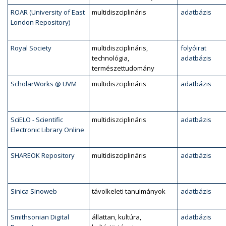
ROAR (University of East
multidiszciplináris
adatbázis
London Repository)
Royal Society
multidiszciplináris,
folyóirat
technológia,
adatbázis
természettudomány
ScholarWorks @ UVM
multidiszciplináris
adatbázis
SciELO - Scientific
multidiszciplináris
adatbázis
Electronic Library Online
SHAREOK Repository
multidiszciplináris
adatbázis
Sinica Sinoweb
távolkeleti tanulmányok
adatbázis
Smithsonian Digital
állattan, kultúra,
adatbázis