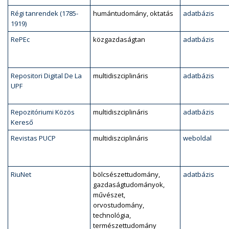
Régi tanrendek (1785-
humántudomány, oktatás
adatbázis
1919)
RePEc
közgazdaságtan
adatbázis
Repositori Digital De La
multidiszciplináris
adatbázis
UPF
Repozitóriumi Közös
multidiszciplináris
adatbázis
Kereső
Revistas PUCP
multidiszciplináris
weboldal
RiuNet
bölcsészettudomány,
adatbázis
gazdaságtudományok,
művészet,
orvostudomány,
technológia,
természettudomány