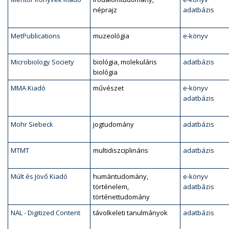
néprajz
adatbázis
MetPublications
muzeológia
e-könyv
Microbiology Society
biológia, molekuláris
adatbázis
biológia
MMA Kiadó
művészet
e-könyv
adatbázis
Mohr Siebeck
jogtudomány
adatbázis
MTMT
multidiszciplináris
adatbázis
Múlt és Jövő Kiadó
humántudomány,
e-könyv
történelem,
adatbázis
történettudomány
NAL - Digitized Content
távolkeleti tanulmányok
adatbázis