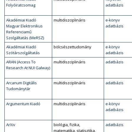
Folyóiratcsomag
adatbázis
Akadémiai Kiadó
multidiszciplináris
e-könyv
Magyar Elektronikus
adatbázis
Referenciamű
Szolgáltatás (MeRSZ)
Akadémiai Kiadó
bölcsészettudomány
e-könyv
Szótárszolgáltatás
adatbázis
ARAN (Access To
multidiszciplináris
adatbázis
Research At NUI Galway)
Arcanum Digitális
multidiszciplináris
adatbázis
Tudománytár
Argumentum Kiadó
multidiszciplináris
e-könyv
adatbázis
ArXiv
biológia, fizika,
adatbázis
matematika, statisztika,