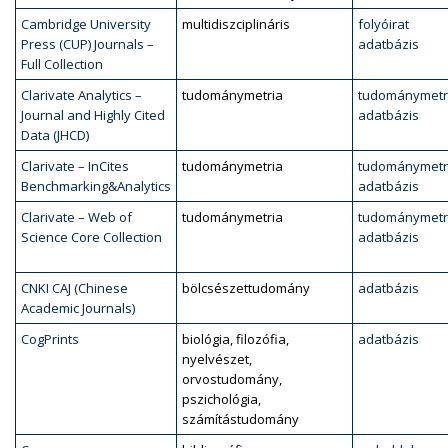
Cambridge University
multidiszciplináris
folyóirat
Press (CUP) Journals –
adatbázis
Full Collection
Clarivate Analytics –
tudománymetria
tudománymetr
Journal and Highly Cited
adatbázis
Data (JHCD)
Clarivate – InCites
tudománymetria
tudománymetr
Benchmarking&Analytics
adatbázis
Clarivate – Web of
tudománymetria
tudománymetr
Science Core Collection
adatbázis
CNKI CAJ (Chinese
bölcsészettudomány
adatbázis
Academic Journals)
CogPrints
biológia, filozófia,
adatbázis
nyelvészet,
orvostudomány,
pszichológia,
számítástudomány