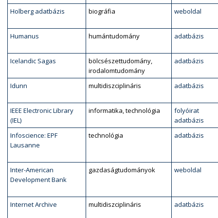
Holberg adatbázis
biográfia
weboldal
Humanus
humántudomány
adatbázis
Icelandic Sagas
bölcsészettudomány,
adatbázis
irodalomtudomány
Idunn
multidiszciplináris
adatbázis
IEEE Electronic Library
informatika, technológia
folyóirat
(IEL)
adatbázis
Infoscience: EPF
technológia
adatbázis
Lausanne
Inter-American
gazdaságtudományok
weboldal
Development Bank
Internet Archive
multidiszciplináris
adatbázis