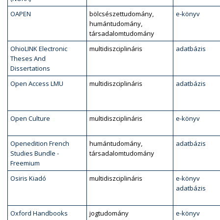
OAPEN
bölcsészettudomány,
e-könyv
humántudomány,
társadalomtudomány
OhioLINK Electronic
multidiszciplináris
adatbázis
Theses And
Dissertations
Open Access LMU
multidiszciplináris
adatbázis
Open Culture
multidiszciplináris
e-könyv
Openedition French
humántudomány,
adatbázis
Studies Bundle -
társadalomtudomány
Freemium
Osiris Kiadó
multidiszciplináris
e-könyv
adatbázis
Oxford Handbooks
jogtudomány
e-könyv