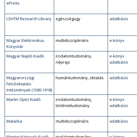
ePrints
LSHTM Research Library
egészségügy
adatbázis
Magyar Elektronikus
multidiszciplináris
e-könyv
Könyvtár
Magyar Napló Kiadó
irodalomtudomány,
e-könyv
néprajz
adatbázis
Magyarországi
humántudomány, oktatás
adatbázis
Felsőoktatási
Intézmények (1580-1918)
Martin Opitz Kiadó
irodalomtudomány,
e-könyv
történettudomány
adatbázis
Matarka
multidiszciplináris
adatbázis
Mentor Könyvek Kiadó
irodalomtudomány,
e-könyv