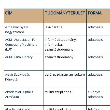
CÍM
TUDOMÁNYTERÜLET
FORMA
A magyar nyelv
lexikográfia
adatbázis
nagyszótára
ACM - Association For
információtudomány,
adatbázis
Computing Machinery
informatika,
(LUT)
számítástudomány
ACM Digital Library
számítástudomány
adatbázis
Agrár Szaktudás
agrárgazdaság, agriculture
adatbázis
Könyvtár
Akadémiai Digitális
multidiszciplináris
e-könyv
Archívum
adatbázis
Akadémiai Kiadó
multidiszciplináris
folyóirat