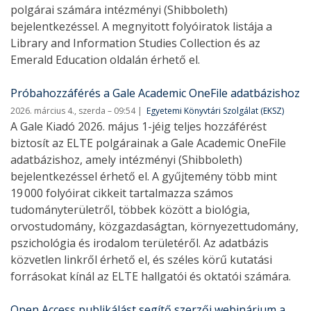
polgárai számára intézményi (Shibboleth)
bejelentkezéssel. A megnyitott folyóiratok listája a
Library and Information Studies Collection és az
Emerald Education oldalán érhető el.
Próbahozzáférés a Gale Academic OneFile adatbázishoz
2026. március 4., szerda – 09:54
Egyetemi Könyvtári Szolgálat (EKSZ)
A Gale Kiadó 2026. május 1-jéig teljes hozzáférést
biztosít az ELTE polgárainak a Gale Academic OneFile
adatbázishoz, amely intézményi (Shibboleth)
bejelentkezéssel érhető el. A gyűjtemény több mint
19 000 folyóirat cikkeit tartalmazza számos
tudományterületről, többek között a biológia,
orvostudomány, közgazdaságtan, környezettudomány,
pszichológia és irodalom területéről. Az adatbázis
közvetlen linkről érhető el, és széles körű kutatási
forrásokat kínál az ELTE hallgatói és oktatói számára.
Open Access publikálást segítő szerzői webinárium a