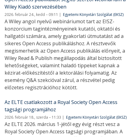
Wiley Kiadó szervezésében
2026. február 24., kedd – 09:11
Egyetemi Könyvtári Szolgálat (EKSZ)
A Wiley angol nyelvű webináriumot tart az EISZ-
konzorcium tagintézményeinek kutatói, oktatói és
hallgatói számára, amely gyakorlati útmutatást ad a
sikeres Open Access publikáláshoz. A résztvevők
megismerhetik az Open Access publikálás előnyeit, a
Wiley Read & Publish megállapodás által biztosított
lehetőségeket, valamint haladó tippeket kapnak a
kézirat-előkészítéstől a lektorálási folyamatig. Az
esemény Q&A szekcióval zárul, a részvétel pedig
előzetes regisztrációhoz kötött.
Az ELTE csatlakozott a Royal Society Open Access
tagsági programjához
2026. február 18., szerda – 11:33
Egyetemi Könyvtári Szolgálat (EKSZ)
Az ELTE 2026. március 1-jétől egy évig részt vesz a
Royal Society Open Access tagsági programjában. A