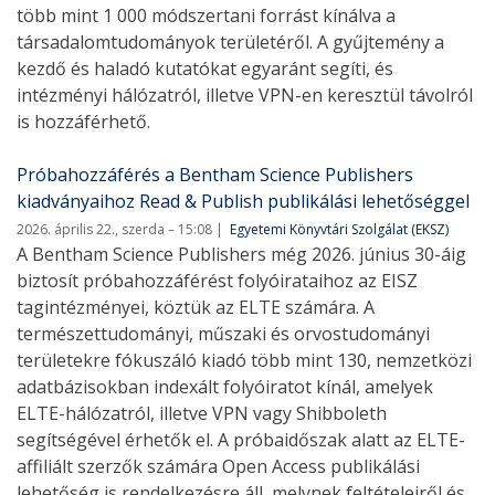
több mint 1 000 módszertani forrást kínálva a
társadalomtudományok területéről. A gyűjtemény a
kezdő és haladó kutatókat egyaránt segíti, és
intézményi hálózatról, illetve VPN-en keresztül távolról
is hozzáférhető.
Próbahozzáférés a Bentham Science Publishers
kiadványaihoz Read & Publish publikálási lehetőséggel
2026. április 22., szerda – 15:08
Egyetemi Könyvtári Szolgálat (EKSZ)
A Bentham Science Publishers még 2026. június 30-áig
biztosít próbahozzáférést folyóirataihoz az EISZ
tagintézményei, köztük az ELTE számára. A
természettudományi, műszaki és orvostudományi
területekre fókuszáló kiadó több mint 130, nemzetközi
adatbázisokban indexált folyóiratot kínál, amelyek
ELTE-hálózatról, illetve VPN vagy Shibboleth
segítségével érhetők el. A próbaidőszak alatt az ELTE-
affiliált szerzők számára Open Access publikálási
lehetőség is rendelkezésre áll, melynek feltételeiről és