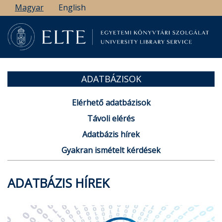
Ugrás
Magyar
English
a
tartalomra
ADATBÁZISOK
Elérhető adatbázisok
Távoli elérés
Adatbázis hírek
Gyakran ismételt kérdések
ADATBÁZIS HÍREK