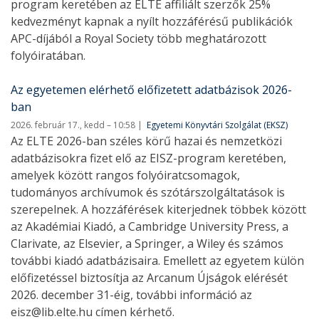
program keretében az ELTE affiliált szerzők 25%
kedvezményt kapnak a nyílt hozzáférésű publikációk
APC-díjából a Royal Society több meghatározott
folyóiratában.
Az egyetemen elérhető előfizetett adatbázisok 2026-
ban
2026. február 17., kedd – 10:58
Egyetemi Könyvtári Szolgálat (EKSZ)
Az ELTE 2026-ban széles körű hazai és nemzetközi
adatbázisokra fizet elő az EISZ-program keretében,
amelyek között rangos folyóiratcsomagok,
tudományos archívumok és szótárszolgáltatások is
szerepelnek. A hozzáférések kiterjednek többek között
az Akadémiai Kiadó, a Cambridge University Press, a
Clarivate, az Elsevier, a Springer, a Wiley és számos
további kiadó adatbázisaira. Emellett az egyetem külön
előfizetéssel biztosítja az Arcanum Újságok elérését
2026. december 31-éig, további információ az
eisz@lib.elte.hu címen kérhető.