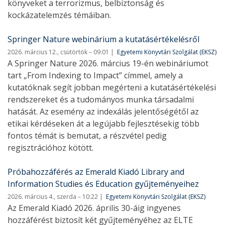
könyveket a terrorizmus, belbiztonság és
kockázatelemzés témáiban.
Springer Nature webinárium a kutatásértékelésről
2026. március 12., csütörtök – 09:01
Egyetemi Könyvtári Szolgálat (EKSZ)
A Springer Nature 2026. március 19-én webináriumot
tart „From Indexing to Impact” címmel, amely a
kutatóknak segít jobban megérteni a kutatásértékelési
rendszereket és a tudományos munka társadalmi
hatását. Az esemény az indexálás jelentőségétől az
etikai kérdéseken át a legújabb fejlesztésekig több
fontos témát is bemutat, a részvétel pedig
regisztrációhoz kötött.
Próbahozzáférés az Emerald Kiadó Library and
Information Studies és Education gyűjteményeihez
2026. március 4., szerda – 10:22
Egyetemi Könyvtári Szolgálat (EKSZ)
Az Emerald Kiadó 2026. április 30-áig ingyenes
hozzáférést biztosít két gyűjteményéhez az ELTE