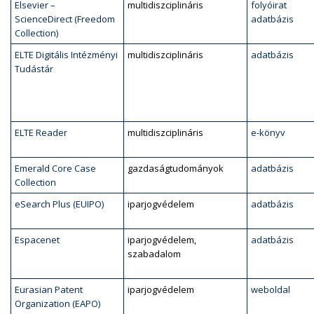
Elsevier –
multidiszciplináris
folyóirat
ScienceDirect (Freedom
adatbázis
Collection)
ELTE Digitális Intézményi
multidiszciplináris
adatbázis
Tudástár
ELTE Reader
multidiszciplináris
e-könyv
Emerald Core Case
gazdaságtudományok
adatbázis
Collection
eSearch Plus (EUIPO)
iparjogvédelem
adatbázis
Espacenet
iparjogvédelem,
adatbázis
szabadalom
Eurasian Patent
iparjogvédelem
weboldal
Organization (EAPO)