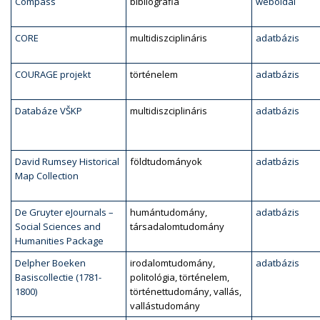
Compass
bibliográfia
weboldal
CORE
multidiszciplináris
adatbázis
COURAGE projekt
történelem
adatbázis
Databáze VŠKP
multidiszciplináris
adatbázis
David Rumsey Historical
földtudományok
adatbázis
Map Collection
De Gruyter eJournals –
humántudomány,
adatbázis
Social Sciences and
társadalomtudomány
Humanities Package
Delpher Boeken
irodalomtudomány,
adatbázis
Basiscollectie (1781-
politológia, történelem,
1800)
történettudomány, vallás,
vallástudomány