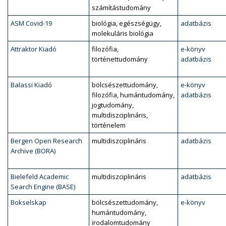
számítástudomány
ASM Covid-19
biológia, egészségügy,
adatbázis
molekuláris biológia
Attraktor Kiadó
filozófia,
e-könyv
történettudomány
adatbázis
Balassi Kiadó
bölcsészettudomány,
e-könyv
filozófia, humántudomány,
adatbázis
jogtudomány,
multidiszciplináris,
történelem
Bergen Open Research
multidiszciplináris
adatbázis
Archive (BORA)
Bielefeld Academic
multidiszciplináris
adatbázis
Search Engine (BASE)
Bokselskap
bölcsészettudomány,
e-könyv
humántudomány,
irodalomtudomány