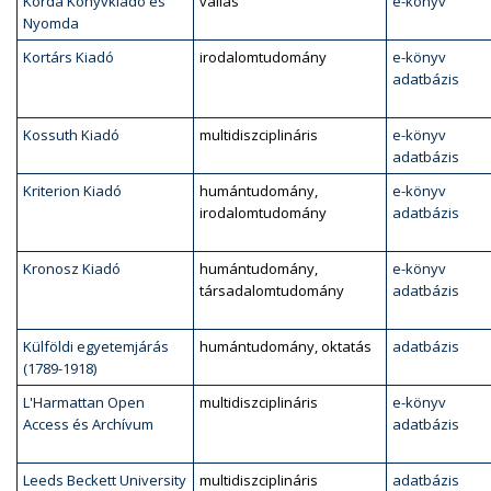
Korda Könyvkiadó és
vallás
e-könyv
Nyomda
Kortárs Kiadó
irodalomtudomány
e-könyv
adatbázis
Kossuth Kiadó
multidiszciplináris
e-könyv
adatbázis
Kriterion Kiadó
humántudomány,
e-könyv
irodalomtudomány
adatbázis
Kronosz Kiadó
humántudomány,
e-könyv
társadalomtudomány
adatbázis
Külföldi egyetemjárás
humántudomány, oktatás
adatbázis
(1789-1918)
L'Harmattan Open
multidiszciplináris
e-könyv
Access és Archívum
adatbázis
Leeds Beckett University
multidiszciplináris
adatbázis