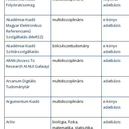
Folyóiratcsomag
adatbázis
Akadémiai Kiadó
multidiszciplináris
e-könyv
Magyar Elektronikus
adatbázis
Referenciamű
Szolgáltatás (MeRSZ)
Akadémiai Kiadó
bölcsészettudomány
e-könyv
Szótárszolgáltatás
adatbázis
ARAN (Access To
multidiszciplináris
adatbázis
Research At NUI Galway)
Arcanum Digitális
multidiszciplináris
adatbázis
Tudománytár
Argumentum Kiadó
multidiszciplináris
e-könyv
adatbázis
ArXiv
biológia, fizika,
adatbázis
matematika, statisztika,