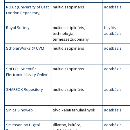
ROAR (University of East
multidiszciplináris
adatbázis
London Repository)
Royal Society
multidiszciplináris,
folyóirat
technológia,
adatbázis
természettudomány
ScholarWorks @ UVM
multidiszciplináris
adatbázis
SciELO - Scientific
multidiszciplináris
adatbázis
Electronic Library Online
SHAREOK Repository
multidiszciplináris
adatbázis
Sinica Sinoweb
távolkeleti tanulmányok
adatbázis
Smithsonian Digital
állattan, kultúra,
adatbázis