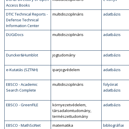
Access Books
DTIC Technical Reports -
multidiszciplináris
adatbázis
Defense Technical
Information Center
DUGiDocs
multidiszciplináris
adatbázis
Duncker&Humblot
jogtudomány
adatbázis
e-Kutatás (SZTNH)
iparjogvédelem
adatbázis
EBSCO - Academic
multidiszciplináris
folyóirat
Search Complete
adatbázis
EBSCO - GreenFILE
környezetvédelem,
adatbázis
társadalomtudomány,
természettudomány
EBSCO - MathSciNet
matematika
bibliográfiai