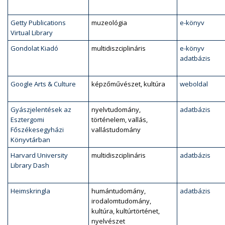
Getty Publications
muzeológia
e-könyv
Virtual Library
Gondolat Kiadó
multidiszciplináris
e-könyv
adatbázis
Google Arts & Culture
képzőművészet, kultúra
weboldal
Gyászjelentések az
nyelvtudomány,
adatbázis
Esztergomi
történelem, vallás,
Főszékesegyházi
vallástudomány
Könyvtárban
Harvard University
multidiszciplináris
adatbázis
Library Dash
Heimskringla
humántudomány,
adatbázis
irodalomtudomány,
kultúra, kultúrtörténet,
nyelvészet