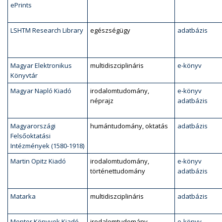
ePrints
LSHTM Research Library
egészségügy
adatbázis
Magyar Elektronikus
multidiszciplináris
e-könyv
Könyvtár
Magyar Napló Kiadó
irodalomtudomány,
e-könyv
néprajz
adatbázis
Magyarországi
humántudomány, oktatás
adatbázis
Felsőoktatási
Intézmények (1580-1918)
Martin Opitz Kiadó
irodalomtudomány,
e-könyv
történettudomány
adatbázis
Matarka
multidiszciplináris
adatbázis
Mentor Könyvek Kiadó
irodalomtudomány,
e-könyv