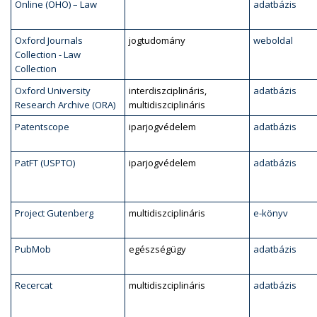
Online (OHO) – Law
adatbázis
Oxford Journals
jogtudomány
weboldal
Collection - Law
Collection
Oxford University
interdiszciplináris,
adatbázis
Research Archive (ORA)
multidiszciplináris
Patentscope
iparjogvédelem
adatbázis
PatFT (USPTO)
iparjogvédelem
adatbázis
Project Gutenberg
multidiszciplináris
e-könyv
PubMob
egészségügy
adatbázis
Recercat
multidiszciplináris
adatbázis