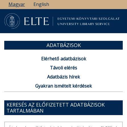
Ugrás
Magyar
English
a
tartalomra
ADATBÁZISOK
Elérhető adatbázisok
Távoli elérés
Adatbázis hírek
Gyakran ismételt kérdések
KERESÉS AZ ELŐFIZETETT ADATBÁZISOK
TARTALMÁBAN