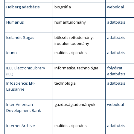
Holberg adatbázis
biográfia
weboldal
Humanus
humántudomány
adatbázis
Icelandic Sagas
bölcsészettudomány,
adatbázis
irodalomtudomány
Idunn
multidiszciplináris
adatbázis
IEEE Electronic Library
informatika, technológia
folyóirat
(IEL)
adatbázis
Infoscience: EPF
technológia
adatbázis
Lausanne
Inter-American
gazdaságtudományok
weboldal
Development Bank
Internet Archive
multidiszciplináris
adatbázis