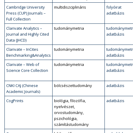
Cambridge University
multidiszciplináris
folyóirat
Press (CUP) Journals –
adatbázis
Full Collection
Clarivate Analytics –
tudománymetria
tudománymetr
Journal and Highly Cited
adatbázis
Data (JHCD)
Clarivate – InCites
tudománymetria
tudománymetr
Benchmarking&Analytics
adatbázis
Clarivate – Web of
tudománymetria
tudománymetr
Science Core Collection
adatbázis
CNKI CAJ (Chinese
bölcsészettudomány
adatbázis
Academic Journals)
CogPrints
biológia, filozófia,
adatbázis
nyelvészet,
orvostudomány,
pszichológia,
számítástudomány