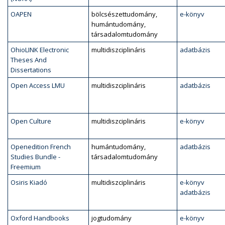
OAPEN
bölcsészettudomány,
e-könyv
humántudomány,
társadalomtudomány
OhioLINK Electronic
multidiszciplináris
adatbázis
Theses And
Dissertations
Open Access LMU
multidiszciplináris
adatbázis
Open Culture
multidiszciplináris
e-könyv
Openedition French
humántudomány,
adatbázis
Studies Bundle -
társadalomtudomány
Freemium
Osiris Kiadó
multidiszciplináris
e-könyv
adatbázis
Oxford Handbooks
jogtudomány
e-könyv