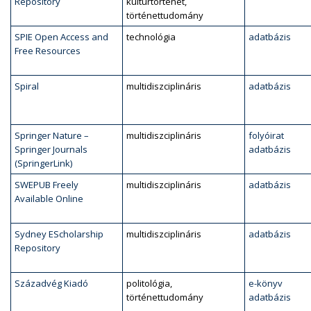
Repository
kultúrtörténet,
történettudomány
SPIE Open Access and
technológia
adatbázis
Free Resources
Spiral
multidiszciplináris
adatbázis
Springer Nature –
multidiszciplináris
folyóirat
Springer Journals
adatbázis
(SpringerLink)
SWEPUB Freely
multidiszciplináris
adatbázis
Available Online
Sydney EScholarship
multidiszciplináris
adatbázis
Repository
Századvég Kiadó
politológia,
e-könyv
történettudomány
adatbázis