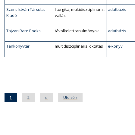
Szent István Társulat
liturgika, multidiszciplináris,
adatbázis
Kiadó
vallás
Tajvan Rare Books
távolkeleti tanulmányok
adatbázis
Tankönyvtár
multidiszciplináris, oktatás
e-könyv
Oldalszámozás
Jelenlegi
1
Oldal
2
Következő
››
Utolsó
Utolsó »
oldal
oldal
oldal