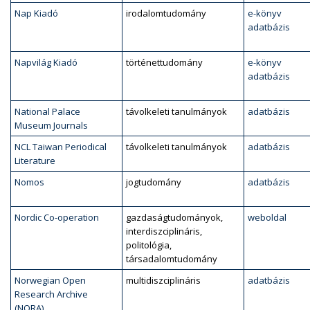
Nap Kiadó
irodalomtudomány
e-könyv
adatbázis
Napvilág Kiadó
történettudomány
e-könyv
adatbázis
National Palace
távolkeleti tanulmányok
adatbázis
Museum Journals
NCL Taiwan Periodical
távolkeleti tanulmányok
adatbázis
Literature
Nomos
jogtudomány
adatbázis
Nordic Co-operation
gazdaságtudományok,
weboldal
interdiszciplináris,
politológia,
társadalomtudomány
Norwegian Open
multidiszciplináris
adatbázis
Research Archive
(NORA)