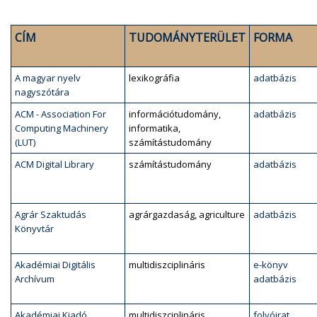
CÍM
TUDOMÁNYTERÜLET
FORMA
A magyar nyelv
lexikográfia
adatbázis
nagyszótára
ACM - Association For
információtudomány,
adatbázis
Computing Machinery
informatika,
(LUT)
számítástudomány
ACM Digital Library
számítástudomány
adatbázis
Agrár Szaktudás
agrárgazdaság, agriculture
adatbázis
Könyvtár
Akadémiai Digitális
multidiszciplináris
e-könyv
Archívum
adatbázis
Akadémiai Kiadó
multidiszciplináris
folyóirat