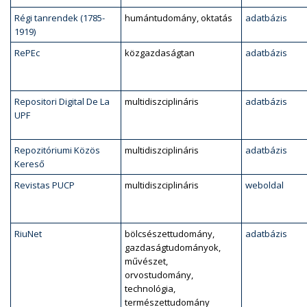
Régi tanrendek (1785-
humántudomány, oktatás
adatbázis
1919)
RePEc
közgazdaságtan
adatbázis
Repositori Digital De La
multidiszciplináris
adatbázis
UPF
Repozitóriumi Közös
multidiszciplináris
adatbázis
Kereső
Revistas PUCP
multidiszciplináris
weboldal
RiuNet
bölcsészettudomány,
adatbázis
gazdaságtudományok,
művészet,
orvostudomány,
technológia,
természettudomány