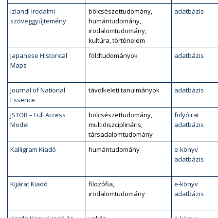
Izlandi irodalmi
bölcsészettudomány,
adatbázis
szöveggyűjtemény
humántudomány,
irodalomtudomány,
kultúra, történelem
Japanese Historical
földtudományok
adatbázis
Maps
Journal of National
távolkeleti tanulmányok
adatbázis
Essence
JSTOR – Full Access
bölcsészettudomány,
folyóirat
Model
multidiszciplináris,
adatbázis
társadalomtudomány
Kalligram Kiadó
humántudomány
e-könyv
adatbázis
Kijárat Kiadó
filozófia,
e-könyv
irodalomtudomány
adatbázis