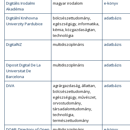
Digitális Irodalmi
magyar irodalom
e-könyv
Akadémia
Digitální Knihovna
bölcsészettudomány,
adatbázis
Univerzity Pardubice
egészségügy, informatika,
kémia, közgazdaságtan,
technológia
DigitalNZ
multidiszciplináris
adatbázis
Diposit Digital De La
multidiszciplináris
adatbázis
Universitat De
Barcelona
DiVA
agrárgazdaság, állattan,
adatbázis
bölcsészettudomány,
egészségügy, művészet,
orvostudomány,
társadalomtudomány,
technológia,
természettudomány
DOAB: Directory of Open
multidiszciplináris
e-könyv