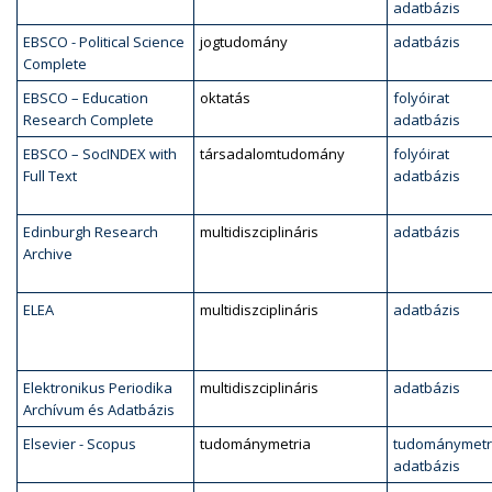
adatbázis
EBSCO - Political Science
jogtudomány
adatbázis
Complete
EBSCO – Education
oktatás
folyóirat
Research Complete
adatbázis
EBSCO – SocINDEX with
társadalomtudomány
folyóirat
Full Text
adatbázis
Edinburgh Research
multidiszciplináris
adatbázis
Archive
ELEA
multidiszciplináris
adatbázis
Elektronikus Periodika
multidiszciplináris
adatbázis
Archívum és Adatbázis
Elsevier - Scopus
tudománymetria
tudománymetr
adatbázis