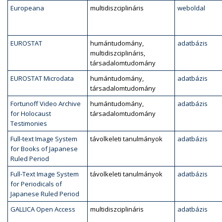
Europeana
multidiszciplináris
weboldal
EUROSTAT
humántudomány,
adatbázis
multidiszciplináris,
társadalomtudomány
EUROSTAT Microdata
humántudomány,
adatbázis
társadalomtudomány
Fortunoff Video Archive
humántudomány,
adatbázis
for Holocaust
társadalomtudomány
Testimonies
Full-text Image System
távolkeleti tanulmányok
adatbázis
for Books of Japanese
Ruled Period
Full-Text Image System
távolkeleti tanulmányok
adatbázis
for Periodicals of
Japanese Ruled Period
GALLICA Open Access
multidiszciplináris
adatbázis