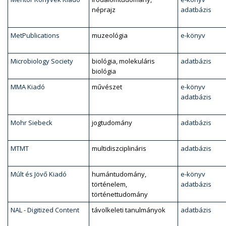
néprajz
adatbázis
MetPublications
muzeológia
e-könyv
Microbiology Society
biológia, molekuláris
adatbázis
biológia
MMA Kiadó
művészet
e-könyv
adatbázis
Mohr Siebeck
jogtudomány
adatbázis
MTMT
multidiszciplináris
adatbázis
Múlt és Jövő Kiadó
humántudomány,
e-könyv
történelem,
adatbázis
történettudomány
NAL - Digitized Content
távolkeleti tanulmányok
adatbázis