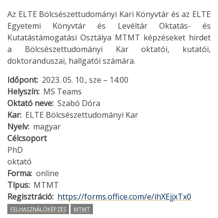
Az ELTE Bölcsészettudományi Kari Könyvtár és az ELTE
Egyetemi Könyvtár és Levéltár Oktatás- és
Kutatástámogatási Osztálya MTMT képzéseket hirdet
a Bölcsészettudományi Kar oktatói, kutatói,
doktoranduszai, hallgatói számára.
Időpont
2023. 05. 10., sze – 14:00
Helyszín
MS Teams
Oktató neve
Szabó Dóra
Kar
ELTE Bölcsészettudományi Kar
Nyelv
magyar
Célcsoport
PhD
oktató
Forma
online
Típus
MTMT
Regisztráció
https://forms.office.com/e/ihXEjjxTx0
FELHASZNÁLÓKÉPZÉS
MTMT