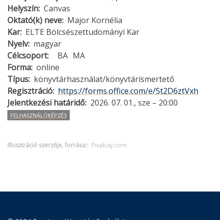
Helyszín
Canvas
Oktató(k) neve
Major Kornélia
Kar
ELTE Bölcsészettudományi Kar
Nyelv
magyar
Célcsoport
BA
MA
Forma
online
Típus
könyvtárhasználat/könyvtárismertető
Regisztráció
https://forms.office.com/e/St2D6ztVxh
Jelentkezési határidő
2026. 07. 01., sze – 20:00
FELHASZNÁLÓKÉPZÉS
Illusztráció szerzője, forrása:
Pixabay.com