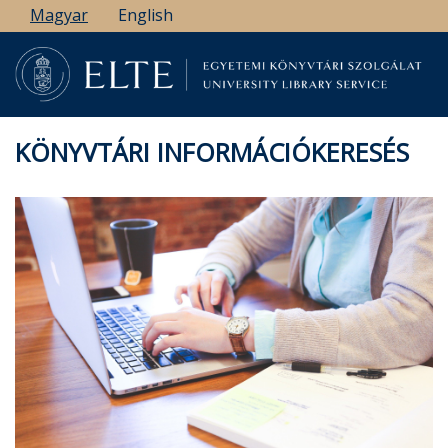
Ugrás
Magyar
English
a
tartalomra
KÖNYVTÁRI INFORMÁCIÓKERESÉS