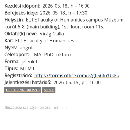
Kezdési időpont
2026. 05. 18., h – 16:00
Befejezés ideje
2026. 05. 18., h – 17:30
Helyszín
ELTE Faculty of Humanities campus Múzeum
körút 6-8. (main building), 1st floor, room 115.
Oktató(k) neve
Virág Csilla
Kar
ELTE Faculty of Humanities
Nyelv
angol
Célcsoport
MA
PhD
oktató
Forma
jelenléti
Típus
MTMT
Regisztráció
https://forms.office.com/e/g6S66YUkFu
Jelentkezési határidő
2026. 05. 15., p – 16:00
FELHASZNÁLÓKÉPZÉS
MTMT
Illusztráció szerzője, forrása:
mtmt.hu