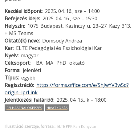
Kezdési időpont
2025. 04. 16., sze – 14:00
Befejezés ideje
2025. 04. 16., sze – 15:30
Helyszín
1075 Budapest, Kazinczy u. 23–27. Kazy 313.
+ MS Teams
Oktató(k) neve
Dömsödy Andrea
Kar
ELTE Pedagógiai és Pszichológiai Kar
Nyelv
magyar
Célcsoport
BA
MA
PhD
oktató
Forma
jelenléti
Típus
egyéb
Regisztráció
https://forms.office.com/e/ShJwYV3w5d?
origin=lprLink
Jelentkezési határidő
2025. 04. 15., k – 18:00
FELHASZNÁLÓKÉPZÉS
HIVATKOZÁS
Illusztráció szerzője, forrása:
ELTE PPK Kari Könyvtár