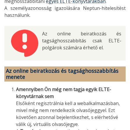
meghosszabbítani
egyes ELTE-könyvtárakban
.
A személyazonosság igazolására Neptun-hitelesítést
használunk.
Az online beiratkozás és
tagsághosszabbítás csak ELTE-
polgárok számára érhető el.
Az online beiratkozás és tagsághosszabbítás
menete
Amennyiben Ön még nem tagja egyik ELTE-
könyvtárnak sem
Elsőként regisztrálnia kell a webalkalmazásban,
mivel még nem rendelkezik olvasójeggyel. Ezt
követően azonnal bejelentkezhet, s elérhetővé
válik új, virtuális olvasójegye.