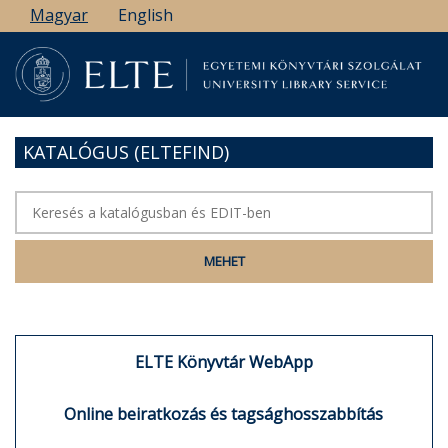
Ugrás
Magyar
English
a
tartalomra
KATALÓGUS (ELTEFIND)
ELTE Könyvtár WebApp
Online beiratkozás és tagsághosszabbítás