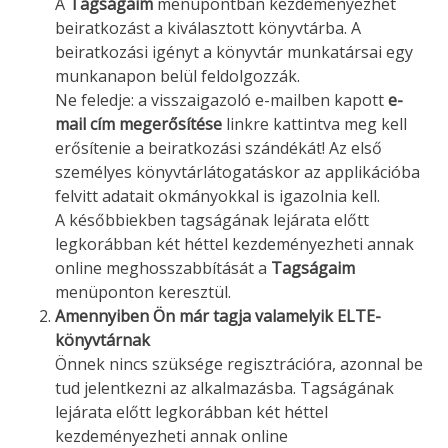
A
Tagságaim
menüpontban kezdeményezhet
beiratkozást a kiválasztott könyvtárba. A
beiratkozási igényt a könyvtár munkatársai egy
munkanapon belül feldolgozzák.
Ne feledje: a visszaigazoló e-mailben kapott
e-
mail cím megerősítése
linkre kattintva meg kell
erősítenie a beiratkozási szándékát! Az első
személyes könyvtárlátogatáskor az applikációba
felvitt adatait okmányokkal is igazolnia kell.
A későbbiekben tagságának lejárata előtt
legkorábban két héttel kezdeményezheti annak
online meghosszabbítását a
Tagságaim
menüponton keresztül.
Amennyiben Ön már tagja valamelyik ELTE-
könyvtárnak
Önnek nincs szüksége regisztrációra, azonnal be
tud jelentkezni az alkalmazásba. Tagságának
lejárata előtt legkorábban két héttel
kezdeményezheti annak online