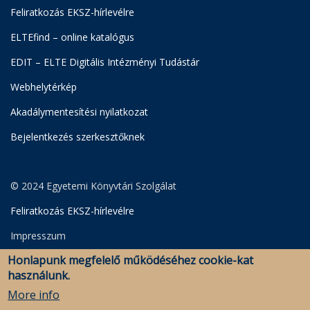
Feliratkozás EKSZ-hírlevélre
ELTEfind – online katalógus
EDIT – ELTE Digitális Intézményi Tudástár
Webhelytérkép
Akadálymentesítési nyilatkozat
Bejelentkezés szerkesztőknek
© 2024 Egyetemi Könyvtári Szolgálat
Feliratkozás EKSZ-hírlevélre
Impresszum
Honlapunk megfelelő működéséhez cookie-kat
Adatkezelési Szabályzat
használunk.
Szerkesztői bejelentkezés
More info