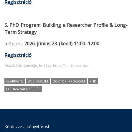
Regisztráció
5. PhD Program: Building a Researcher Profile & Long-
Term Strategy
Időpont:
2026. június 23. (kedd) 11:00–12:00
Regisztráció
Illusztráció szerzője, forrása:
https://clarivate.com/
CLARIVATE
WEBINÁRIUM
DOKTORI PROGRAM
PHD
FELHASZNÁLÓKÉPZÉS
Kérdezze a könyvtárost!