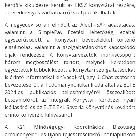
kérdőív kiküldésre került az EKSZ könyvtárai részére,
az eredmények várhatóan ősszel publikálhatók.
A negyedév során elindult az Aleph–SAP adatátadás,
valamint a SimplePay fizetési lehetőség, ezáltal
egyszerűsödött a könyvtári bevételekkel történő
elszámolás, valamint a szolgáltatásokhoz kapcsolódó
díjak rendezése. A Könyvtárvezetők munkacsoport
három megbeszélést tartott, melynek keretében
egyeztettek többek között a könyvtári szolgáltatásokat
is érintő informatikai kihívásokról, egy új Chat-csatorna
bevezetéséről, a Tudománypolitikai Iroda által az ELTE
2024-es publikációs teljesítményéről összeállított
beszámolóról, az Integrált Könyvtári Rendszer nyári
leállásáról és az ELTE EKL Savaria Könyvtár és Levéltárt
érintő konverzió kihívásairól.
A K21 Minőségügyi Koordinációs Bizottság
eredményeiről és újabb fejlesztéseinkről honlapunkon