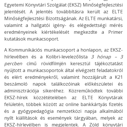
Egyetemi Könyvtári Szolgálat (EKSZ) Minőségfejlesztési
jelentését. A jelentés továbbításra került az ELTE
Minőségfejlesztési Bizottságának. Az ELTE munkatársi,
valamint a hallgatói igény- és elégedettségi mérés
eredményeinek kiértékelését megkezdte a Primer
kutatások munkacsoport.
A Kommunikációs munkacsoport a honlapon, az EKSZ-
hírlevélben és a Kolibri-levelezőlista
3 hónap – 3
percben
című rövidfilmjén keresztül tájékoztatást
nyújtott a munkacsoportok által elvégzett feladatokról
és elért eredményekről, valamint hozzájárult a K21
beszámoló napok találkozóinak előkészületei és
adminisztrációja sikeréhez. Közreműködtek további
EKSZ-hírek közzétételében az ELTE Könyvtárak
felületén, többek között az online bankkártyás fizetés
és a gyógypedagógia nemzetközi napja alkalmából
nyílt kiállítások és események tárgyában, melyek az
EKSZ-hírlevélben is megjelentek. A Zöld könyvtári