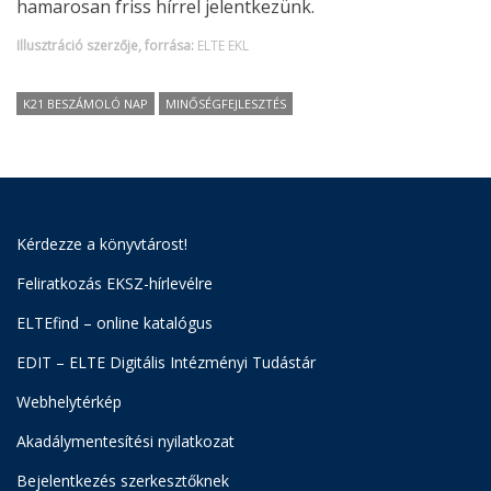
hamarosan friss hírrel jelentkezünk.
Illusztráció szerzője, forrása:
ELTE EKL
K21 BESZÁMOLÓ NAP
MINŐSÉGFEJLESZTÉS
Kérdezze a könyvtárost!
Feliratkozás EKSZ-hírlevélre
ELTEfind – online katalógus
EDIT – ELTE Digitális Intézményi Tudástár
Webhelytérkép
Akadálymentesítési nyilatkozat
Bejelentkezés szerkesztőknek