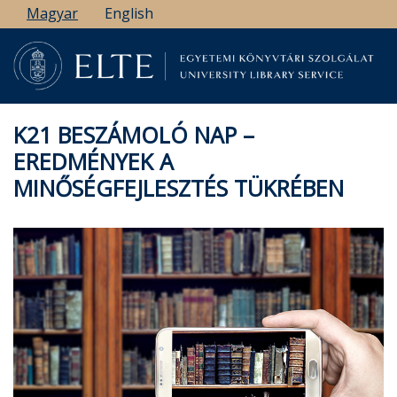
Ugrás
Magyar
English
a
tartalomra
K21 BESZÁMOLÓ NAP –
EREDMÉNYEK A
MINŐSÉGFEJLESZTÉS TÜKRÉBEN