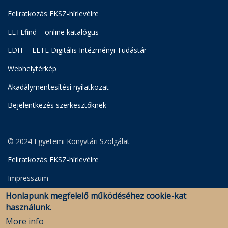
Feliratkozás EKSZ-hírlevélre
ELTEfind – online katalógus
EDIT – ELTE Digitális Intézményi Tudástár
Webhelytérkép
Akadálymentesítési nyilatkozat
Bejelentkezés szerkesztőknek
© 2024 Egyetemi Könyvtári Szolgálat
Feliratkozás EKSZ-hírlevélre
Impresszum
Honlapunk megfelelő működéséhez cookie-kat
Adatkezelési Szabályzat
használunk.
Szerkesztői bejelentkezés
More info