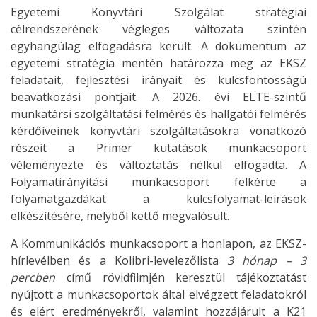
Egyetemi Könyvtári Szolgálat stratégiai
célrendszerének végleges változata szintén
egyhangúlag elfogadásra került. A dokumentum az
egyetemi stratégia mentén határozza meg az EKSZ
feladatait, fejlesztési irányait és kulcsfontosságú
beavatkozási pontjait. A 2026. évi ELTE-szintű
munkatársi szolgáltatási felmérés és hallgatói felmérés
kérdőíveinek könyvtári szolgáltatásokra vonatkozó
részeit a Primer kutatások munkacsoport
véleményezte és változtatás nélkül elfogadta. A
Folyamatirányítási munkacsoport felkérte a
folyamatgazdákat a kulcsfolyamat-leírások
elkészítésére, melyből kettő megvalósult.
A Kommunikációs munkacsoport a honlapon, az EKSZ-
hírlevélben és a Kolibri-levelezőlista
3 hónap – 3
percben
című rövidfilmjén keresztül tájékoztatást
nyújtott a munkacsoportok által elvégzett feladatokról
és elért eredményekről, valamint hozzájárult a K21