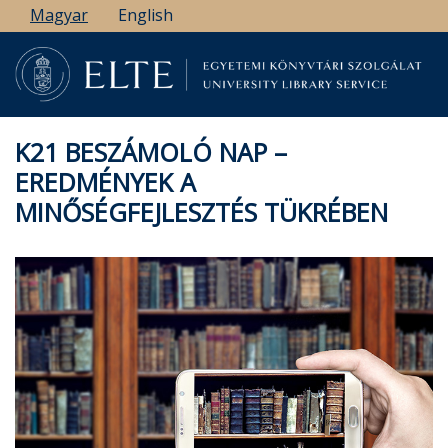
Ugrás
Magyar
English
a
tartalomra
K21 BESZÁMOLÓ NAP –
EREDMÉNYEK A
MINŐSÉGFEJLESZTÉS TÜKRÉBEN