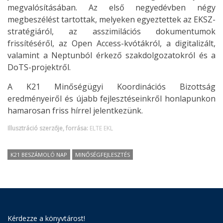
megvalósításában. Az első negyedévben négy
megbeszélést tartottak, melyeken egyeztettek az EKSZ-
stratégiáról, az asszimilációs dokumentumok
frissítéséről, az Open Access-kvótákról, a digitalizált,
valamint a Neptunból érkező szakdolgozatokról és a
DoTS-projektről.
A K21 Minőségügyi Koordinációs Bizottság
eredményeiről és újabb fejlesztéseinkről honlapunkon
hamarosan friss hírrel jelentkezünk.
Illusztráció szerzője, forrása:
ELTE EKL
K21 BESZÁMOLÓ NAP
MINŐSÉGFEJLESZTÉS
Kérdezze a könyvtárost!