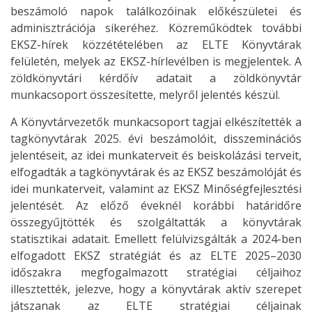
beszámoló napok találkozóinak előkészületei és
adminisztrációja sikeréhez. Közreműködtek további
EKSZ-hírek közzétételében az ELTE Könyvtárak
felületén, melyek az EKSZ-hírlevélben is megjelentek. A
zöldkönyvtári kérdőív adatait a zöldkönyvtár
munkacsoport összesítette, melyről jelentés készül.
A Könyvtárvezetők munkacsoport tagjai elkészítették a
tagkönyvtárak 2025. évi beszámolóit, disszeminációs
jelentéseit, az idei munkaterveit és beiskolázási terveit,
elfogadták a tagkönyvtárak és az EKSZ beszámolóját és
idei munkaterveit, valamint az EKSZ Minőségfejlesztési
jelentését. Az előző éveknél korábbi határidőre
összegyűjtötték és szolgáltatták a könyvtárak
statisztikai adatait. Emellett felülvizsgálták a 2024-ben
elfogadott EKSZ stratégiát és az ELTE 2025–2030
időszakra megfogalmazott stratégiai céljaihoz
illesztették, jelezve, hogy a könyvtárak aktív szerepet
játszanak az ELTE stratégiai céljainak