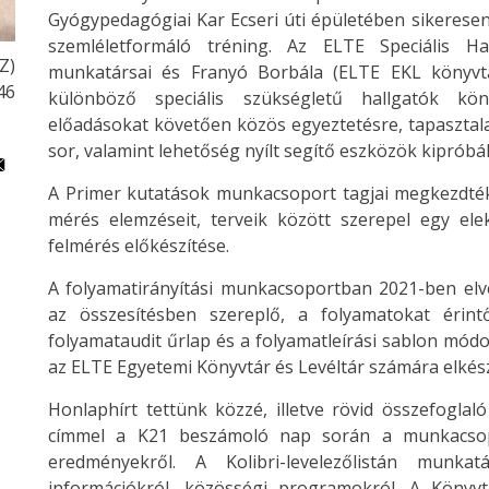
Gyógypedagógiai Kar Ecseri úti épületében sikeresen
szemléletformáló tréning. Az ELTE Speciális H
Z)
munkatársai és Franyó Borbála (ELTE EKL könyvtá
46
különböző speciális szükségletű hallgatók köny
előadásokat követően közös egyeztetésre, tapasztala
sor, valamint lehetőség nyílt segítő eszközök kipróbál
A Primer kutatások munkacsoport tagjai megkezdték a
mérés elemzéseit, terveik között szerepel egy ele
felmérés előkészítése.
A folyamatirányítási munkacsoportban 2021-ben elvé
az összesítésben szereplő, a folyamatokat érintő
folyamataudit űrlap és a folyamatleírási sablon módo
az ELTE Egyetemi Könyvtár és Levéltár számára elkész
Honlaphírt tettünk közzé, illetve rövid összefoglaló
címmel a K21 beszámoló nap során a munkacsopor
eredményekről. A Kolibri-levelezőlistán munkat
információkról, közösségi programokról. A Könyv