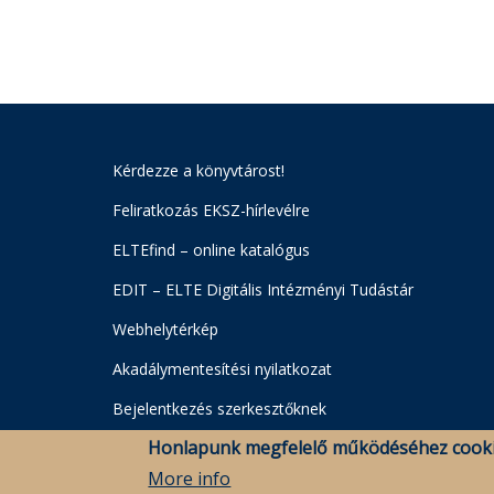
Kérdezze a könyvtárost!
Feliratkozás EKSZ-hírlevélre
ELTEfind – online katalógus
EDIT – ELTE Digitális Intézményi Tudástár
Webhelytérkép
Akadálymentesítési nyilatkozat
Bejelentkezés szerkesztőknek
Honlapunk megfelelő működéséhez cooki
More info