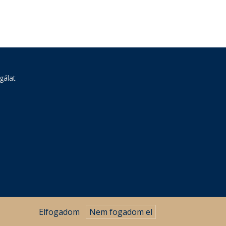
gálat
Elfogadom
Nem fogadom el