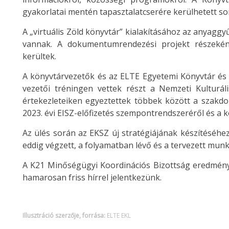
gyakorlatai mentén tapasztalatcserére kerülhetett so
A „virtuális Zöld könyvtár” kialakításához az anyagg
vannak. A dokumentumrendezési projekt részeként
kerültek.
A könyvtárvezetők és az ELTE Egyetemi Könyvtár és Le
vezetői tréningen vettek részt a Nemzeti Kulturál
értekezleteiken egyeztettek többek között a szakdol
2023. évi EISZ-előfizetés szempontrendszeréről és a 
Az ülés során az EKSZ új stratégiájának készítéséh
eddig végzett, a folyamatban lévő és a tervezett munk
A K21 Minőségügyi Koordinációs Bizottság eredménye
hamarosan friss hírrel jelentkezünk.
Illusztráció szerzője, forrása:
ELTE EKL