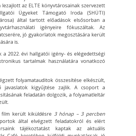
 lezajlott az ELTE könyvtárosainak szervezett
allgatói Ügyeket Támogató Iroda (SHÜTI)
rosa) által tartott előadások elsősorban a
vtárhasználati igényeire fókuszáltak. Az
tcserére, jó gyakorlatok megosztására került
ására is.
 2022. évi hallgatói igény- és elégedettségi
ktronikus tartalmak használatára vonatkozó
gzett folyamatauditok összesítése elkészült,
 javaslatok kigyűjtése zajlik. A csoport a
sításának feladatán dolgozik, a folyamatleltár
ült.
 film került kiküldésre
3 hónap – 3 percben
tok által elvégzett feladatokról és elért
ársaink tájékoztatást kaptak az aktuális
tár Café keretében külföldi munkatársak jó