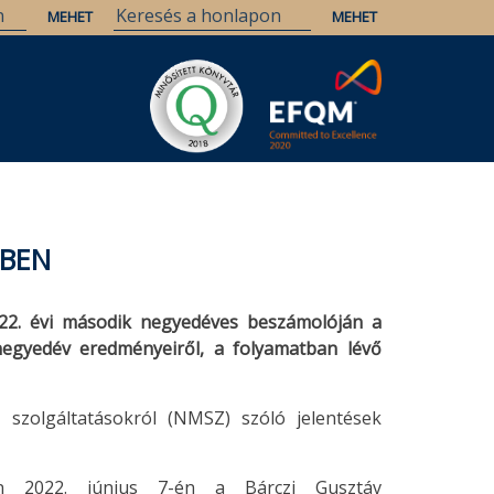
ÉBEN
022. évi második negyedéves beszámolóján a
egyedév eredményeiről, a folyamatban lévő
 szolgáltatásokról (NMSZ) szóló jelentések
n 2022. június 7-én a Bárczi Gusztáv