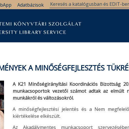
bApp
Adatbázisok
MÉNYEK A MINŐSÉGFEJLESZTÉS TÜKR
A K21 Minőségirányítási Koordinációs Bizottság 2
munkacsoportok vezetői számot adtak az elmúlt n
munkákról és változásokról.
A minőségfejlesztési jelentés és a Nem megfelelő
kiértékelése elkészült.
Az Akadálymentes munkacsoport szervezésébe