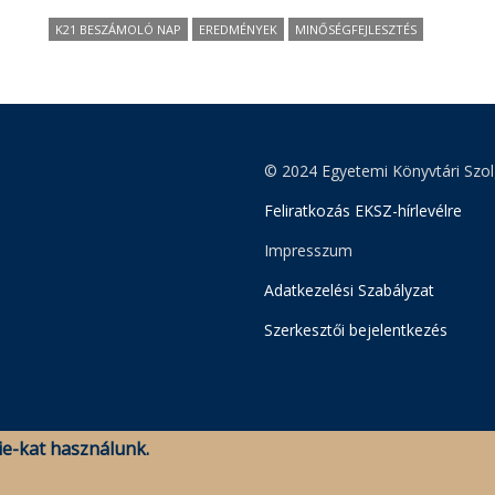
K21 BESZÁMOLÓ NAP
EREDMÉNYEK
MINŐSÉGFEJLESZTÉS
© 2024 Egyetemi Könyvtári Szol
Feliratkozás EKSZ-hírlevélre
Impresszum
Adatkezelési Szabályzat
Szerkesztői bejelentkezés
e-kat használunk.