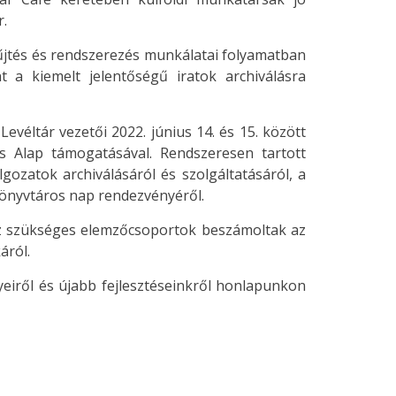
r.
yűjtés és rendszerezés munkálatai folyamatban
 a kiemelt jelentőségű iratok archiválásra
véltár vezetői 2022. június 14. és 15. között
is Alap támogatásával. Rendszeresen tartott
gozatok archiválásáról és szolgáltatásáról, a
könyvtáros nap rendezvényéről.
ez szükséges elemzőcsoportok beszámoltak az
áról.
iről és újabb fejlesztéseinkről honlapunkon