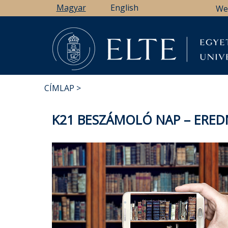
Ugrás
Magyar
English
We
a
tartalomra
CÍMLAP
MORZSA
K21 BESZÁMOLÓ NAP – ERED