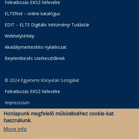
Feliratkozás EKSZ-hírlevélre
ELTEfind – online katalógus
EDIT – ELTE Digitális Intézményi Tudástár
Webhelytérkép
Akadálymentesítési nyilatkozat
Bejelentkezés szerkesztőknek
© 2024 Egyetemi Könyvtári Szolgálat
Feliratkozás EKSZ-hírlevélre
Impresszum
Honlapunk megfelelő működéséhez cookie-kat
Adatkezelési Szabályzat
használunk.
Szerkesztői bejelentkezés
More info