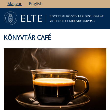
Ugrás
Magyar
English
a
tartalomra
KÖNYVTÁR CAFÉ