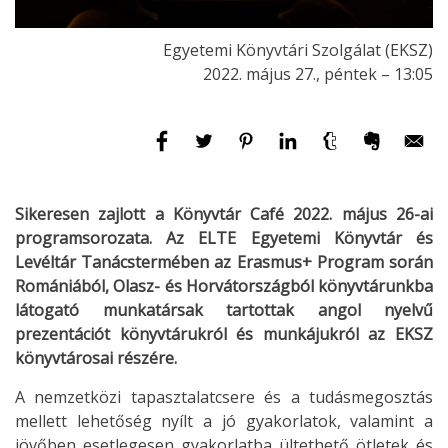
Egyetemi Könyvtári Szolgálat (EKSZ)
2022. május 27., péntek – 13:05
Sikeresen zajlott a Könyvtár Café 2022. május 26-ai
programsorozata.
Az ELTE Egyetemi Könyvtár és
Levéltár Tanácstermében az Erasmus+ Program során
Romániából, Olasz- és Horvátországból könyvtárunkba
látogató munkatársak tartottak angol nyelvű
prezentációt könyvtárukról és munkájukról az EKSZ
könyvtárosai részére.
A nemzetközi tapasztalatcsere és a tudásmegosztás
mellett lehetőség nyílt a jó gyakorlatok, valamint a
jövőben esetlegesen gyakorlatba ültethető ötletek és