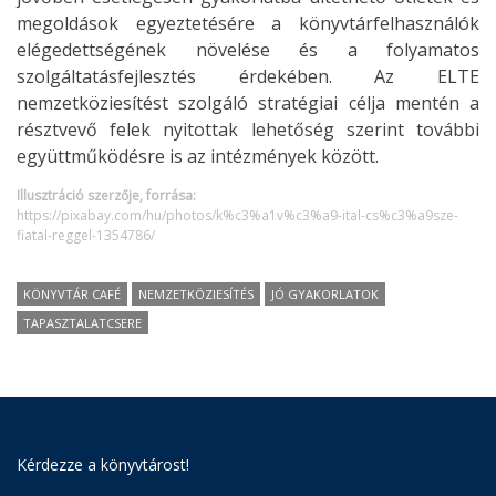
megoldások egyeztetésére a könyvtárfelhasználók
elégedettségének növelése és a folyamatos
szolgáltatásfejlesztés érdekében. Az ELTE
nemzetköziesítést szolgáló stratégiai célja mentén a
résztvevő felek nyitottak lehetőség szerint további
együttműködésre is az intézmények között.
Illusztráció szerzője, forrása:
https://pixabay.com/hu/photos/k%c3%a1v%c3%a9-ital-cs%c3%a9sze-
fiatal-reggel-1354786/
KÖNYVTÁR CAFÉ
NEMZETKÖZIESÍTÉS
JÓ GYAKORLATOK
TAPASZTALATCSERE
Kérdezze a könyvtárost!