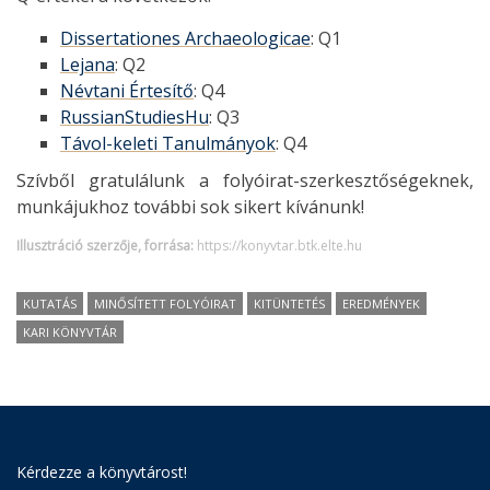
Dissertationes Archaeologicae
: Q1
Lejana
: Q2
Névtani Értesítő
: Q4
RussianStudiesHu
: Q3
Távol-keleti Tanulmányok
: Q4
Szívből gratulálunk a folyóirat-szerkesztőségeknek,
munkájukhoz további sok sikert kívánunk!
Illusztráció szerzője, forrása:
https://konyvtar.btk.elte.hu
KUTATÁS
MINŐSÍTETT FOLYÓIRAT
KITÜNTETÉS
EREDMÉNYEK
KARI KÖNYVTÁR
Kérdezze a könyvtárost!