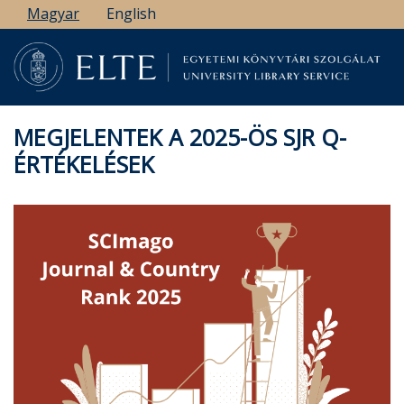
Ugrás
Magyar
English
a
tartalomra
MEGJELENTEK A 2025-ÖS SJR Q-
ÉRTÉKELÉSEK