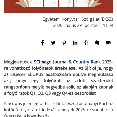
Egyetemi Könyvtári Szolgálat (EKSZ)
2026. május 29., péntek – 11:09
Megjelentek a
SCImago Journal & Country Rank
2025-
re vonatkozó folyóiratok értékelései. Az SJR célja, hogy
az Elsevier SCOPUS adatbázisára épülve megmutassa
azt, hogy egy folyóirat az adott szakterület
rangsorában melyik negyedbe esik, ez alapján kapnak
a folyóiratok Q1, Q2, Q3 vagy Q4-es besorolást.
A Scopus jelenleg öt ELTE Bölcsészettudományi Karhoz
kötődő folyóiratot indexál, amelyek 2025-re vonatkozó
Q-értékei a következők: