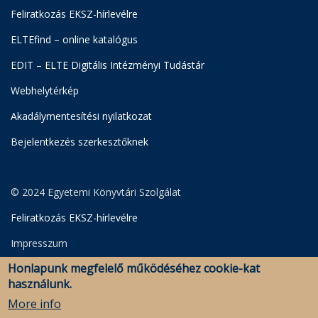
Feliratkozás EKSZ-hírlevélre
ELTEfind – online katalógus
EDIT – ELTE Digitális Intézményi Tudástár
Webhelytérkép
Akadálymentesítési nyilatkozat
Bejelentkezés szerkesztőknek
© 2024 Egyetemi Könyvtári Szolgálat
Feliratkozás EKSZ-hírlevélre
Impresszum
Honlapunk megfelelő működéséhez cookie-kat
Adatkezelési Szabályzat
használunk.
Szerkesztői bejelentkezés
More info