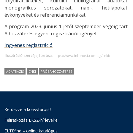
folyóiratcikkeket, külföldi bibliográfiai adatokat,
monografikus sorozatokat, napi-, hetilapokat,
évkönyveket és referenciamunkákat.
A program 2023. június 1-jétől szeptember végéig tart.
A hozzáférés egyéni regisztrációt igényel.
Ingyenes regisztráció
Illusztráció szerzője, forrása:
https://www.infohost.com.sg/cnki/
ADATBÁZIS
CNKI
PRÓBAHOZZÁFÉRÉS
Kérdezze a könyvtárost!
Feliratkozás EKSZ-hírlevélre
ELTEfind – online katalógus