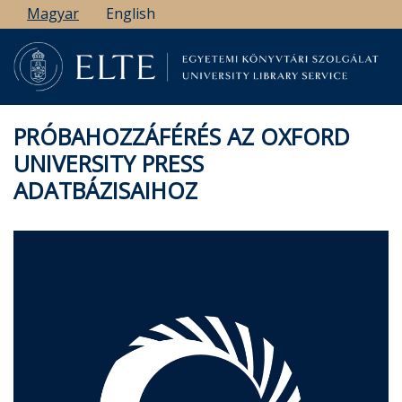
Ugrás
Magyar
English
a
tartalomra
PRÓBAHOZZÁFÉRÉS AZ OXFORD
UNIVERSITY PRESS
ADATBÁZISAIHOZ