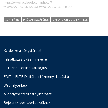
https://www.facebook.com/photo/?
fbid=622767839885593&set=a.622767833218927
ADATBÁZIS
PRÓBAHOZZÁFÉRÉS
OXFORD UNIVERSITY PRESS
Kérdezze a könyvtárost!
Feliratkozás EKSZ-hírlevélre
ELTEfind – online katalógus
EDIT – ELTE Digitális Intézményi Tudástár
Webhelytérkép
Akadálymentesítési nyilatkozat
Bejelentkezés szerkesztőknek