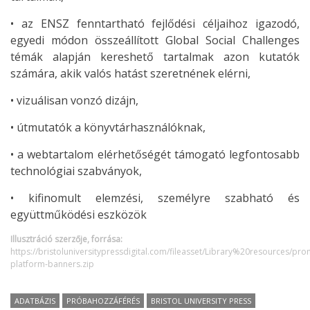
• az ENSZ fenntartható fejlődési céljaihoz igazodó,
egyedi módon összeállított Global Social Challenges
témák alapján kereshető tartalmak azon kutatók
számára, akik valós hatást szeretnének elérni,
• vizuálisan vonzó dizájn,
• útmutatók a könyvtárhasználóknak,
• a webtartalom elérhetőségét támogató legfontosabb
technológiai szabványok,
• kifinomult elemzési, személyre szabható és
együttműködési eszközök
Illusztráció szerzője, forrása:
https://bristoluniversitypressdigital.com/fileasset/Library%20resources/pr
platform-banners.zip
ADATBÁZIS
PRÓBAHOZZÁFÉRÉS
BRISTOL UNIVERSITY PRESS