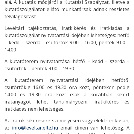
alá. A kutatás módjáról a Kutatási Szabályzat, illetve a
kutatószolgálatot ellátó munkatársak adnak részletes
felvilágosítást.
Levéltári tájékoztatás, iratkikérés és iratkiadás a
kutatószolgálat nyitvatartási idejében lehetséges: hétfő
– kedd – szerda – csütörtök 9.00 – 16.00, péntek 9.00 –
14.00
A kutatóterem nyitvatartása: hétfő – kedd – szerda –
csütörtök – péntek 9.00 – 19.30.
A kutatóterem nyitvatartási idejében hétfőtől
csütörtökig 16.00 és 19.30 óra közt, pénteken pedig
14.00 és 19.30 óra közt csak a korábban kikért
iratanyagot lehet tanulmányozni, iratkikérés és
iratkiadás nem lehetséges.
Az iratok kikérésére személyesen vagy elektronikusan,
az
info@leveltar.elte.hu
email címen van lehetőség. A