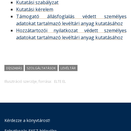
Kutatási szabályzat
Kutatási kérelem
Támogató állásfoglalás védett személyes
adatokat tartalmazó levéltári anyag kutatásához
Hozzátartozói nyilatkozat védett személyes
adatokat tartalmazó levéltári anyag kutatásához
DÍJSZABÁS
SZOLGÁLTATÁSOK
LEVÉLTÁR
Illusztráció szerzője, forrása:
ELTE EL
Kérdezze a könyvtárost!
Feliratkozás EKSZ-hírlevélre