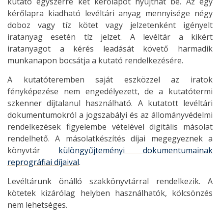
kutató egyszerre két kérőlapot nyújthat be. Az egy
kérőlapra kiadható levéltári anyag mennyisége négy
doboz vagy tíz kötet vagy jelzetenként igényelt
iratanyag esetén tíz jelzet. A levéltár a kikért
iratanyagot a kérés leadását követő harmadik
munkanapon bocsátja a kutató rendelkezésére.
A kutatóteremben saját eszközzel az iratok
fényképezése nem engedélyezett, de a kutatótermi
szkenner díjtalanul használható. A kutatott levéltári
dokumentumokról a jogszabályi és az állományvédelmi
rendelkezések figyelembe vételével digitális másolat
rendelhető. A másolatkészítés díjai megegyeznek a
könyvtár
különgyűjteményi dokumentumainak
reprográfiai díjaival
.
Levéltárunk önálló szakkönyvtárral rendelkezik. A
kötetek kizárólag helyben használhatók, kölcsönzés
nem lehetséges.