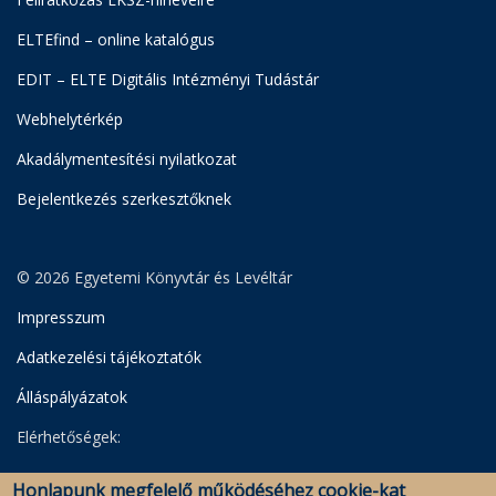
ELTEfind – online katalógus
EDIT – ELTE Digitális Intézményi Tudástár
Webhelytérkép
Akadálymentesítési nyilatkozat
Bejelentkezés szerkesztőknek
© 2026 Egyetemi Könyvtár és Levéltár
Impresszum
Adatkezelési tájékoztatók
Álláspályázatok
Elérhetőségek:
Egyetemi Könyvtár
Honlapunk megfelelő működéséhez cookie-kat