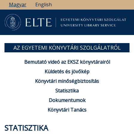
Ugrás
Magyar
English
a
tartalomra
AZ EGYETEMI KÖNYVTÁRI SZOLGÁLATRÓL
Bemutató videó az EKSZ könyvtárairól
Küldetés és jövőkép
Könyvtári minőségbiztosítás
Statisztika
Dokumentumok
Könyvtári Tanács
STATISZTIKA