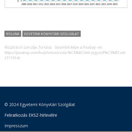
RÓLUNK
EGYETEMI KÖNYVTÁRI SZOLGÁLAT
Illusztráció szerzője, forrása:
Goumbik képe a Pixabay -en.
https://pixabay.com/hu/photos/iroda-%C3%BCzleti-jegyzetf%C3%BCzet-
2717014/
© 2024 Egyetemi Könyvtári Szolgálat
Feliratkozás EKSZ-hírlevélre
Impresszum