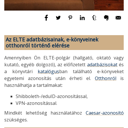
Az ELTE adatbázisainak, e-könyveinek
otthonról történő elérése
Amennyiben Ön ELTE-polgár (hallgató, oktató vagy
kutató, egyéb dolgozó), az előfizetett
adatbázisokat
és
a könyvtári
katalógus
ban található e-könyveket
egyetemi azonosítás után érheti el.
Otthonról
is
használhatja a tartalmakat:
Shibboleth-/eduID-azonosítással,
VPN-azonosítással.
Mindkét lehetőség használatához
Caesar-azonosító
szükséges.