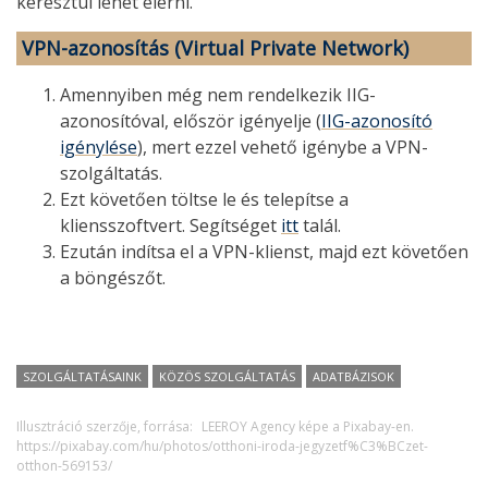
keresztül lehet elérni.
VPN-azonosítás (Virtual Private Network)
Amennyiben még nem rendelkezik IIG-
azonosítóval, először igényelje (
IIG-azonosító
igénylése
), mert ezzel vehető igénybe a VPN-
szolgáltatás.
Ezt követően töltse le és telepítse a
kliensszoftvert. Segítséget
itt
talál.
Ezután indítsa el a VPN-klienst, majd ezt követően
a böngészőt.
SZOLGÁLTATÁSAINK
KÖZÖS SZOLGÁLTATÁS
ADATBÁZISOK
Illusztráció szerzője, forrása:
LEEROY Agency képe a Pixabay-en.
https://pixabay.com/hu/photos/otthoni-iroda-jegyzetf%C3%BCzet-
otthon-569153/