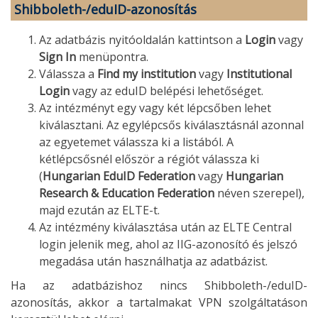
Shibboleth-/eduID-azonosítás
Az adatbázis nyitóoldalán kattintson a
Login
vagy
Sign In
menüpontra.
Válassza a
Find my institution
vagy
Institutional
Login
vagy az eduID belépési lehetőséget.
Az intézményt egy vagy két lépcsőben lehet
kiválasztani. Az egylépcsős kiválasztásnál azonnal
az egyetemet válassza ki a listából. A
kétlépcsősnél először a régiót válassza ki
(
Hungarian EduID Federation
vagy
Hungarian
Research & Education Federation
néven szerepel),
majd ezután az ELTE-t.
Az intézmény kiválasztása után az ELTE Central
login jelenik meg, ahol az IIG-azonosító és jelszó
megadása után használhatja az adatbázist.
Ha az adatbázishoz nincs Shibboleth-/eduID-
azonosítás, akkor a tartalmakat VPN szolgáltatáson