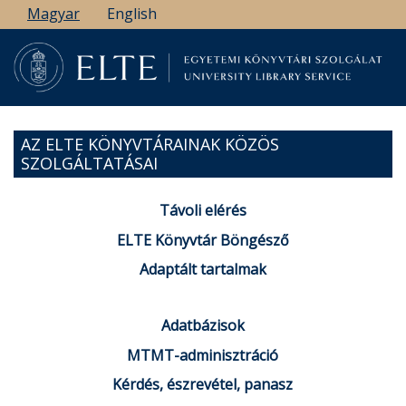
Ugrás
Magyar
English
a
tartalomra
AZ ELTE KÖNYVTÁRAINAK KÖZÖS
SZOLGÁLTATÁSAI
Távoli elérés
ELTE Könyvtár Böngésző
Adaptált tartalmak
Adatbázisok
MTMT-adminisztráció
Kérdés, észrevétel, panasz