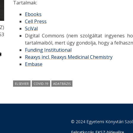
Tartalmak:
Ebooks
Cell Press
Z)
SciVal
:53
Digital Commons (nem szolgáltat ingyenes hozz
tartalmaiból, mert úgy gondolja, hogy a felhaszn
Funding Institutional
Reaxys incl. Reaxys Medicinal Chemistry
Embase
ELSEVIER
COVID-19
ADATBÁZIS
© 2024 Egyetemi Könyvtári Szol
Feliratkozás EKSZ-hírlevélre