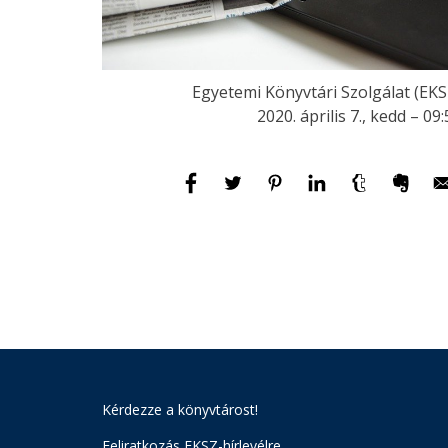
Egyetemi Könyvtári Szolgálat (EKS
2020. április 7., kedd – 09
Kérdezze a könyvtárost!
Feliratkozás EKSZ-hírlevélre