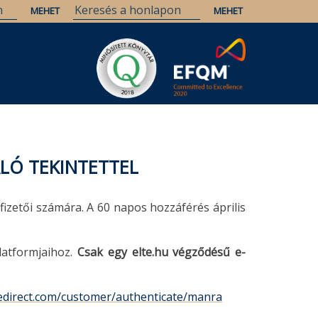
ALÓ TEKINTETTEL
őfizetői számára. A 60 napos hozzáférés április
latformjaihoz.
Csak egy elte.hu végződésű e-
cedirect.com/customer/authenticate/manra