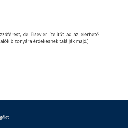
áférést, de Elsevier ízelítőt ad az elérhető
álók bizonyára érdekesnek találják majd.)
gálat