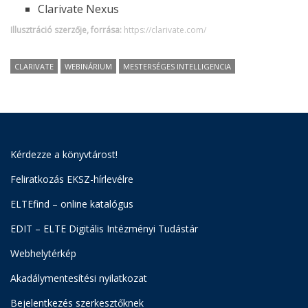
Clarivate Nexus
Illusztráció szerzője, forrása:
https://clarivate.com/
CLARIVATE
WEBINÁRIUM
MESTERSÉGES INTELLIGENCIA
Kérdezze a könyvtárost!
Feliratkozás EKSZ-hírlevélre
ELTEfind – online katalógus
EDIT – ELTE Digitális Intézményi Tudástár
Webhelytérkép
Akadálymentesítési nyilatkozat
Bejelentkezés szerkesztőknek