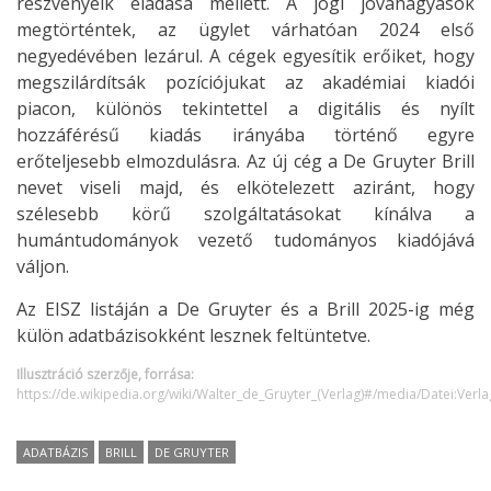
részvényeik eladása mellett. A jogi jóváhagyások
megtörténtek, az ügylet várhatóan 2024 első
negyedévében lezárul. A cégek egyesítik erőiket, hogy
megszilárdítsák pozíciójukat az akadémiai kiadói
piacon, különös tekintettel a digitális és nyílt
hozzáférésű kiadás irányába történő egyre
erőteljesebb elmozdulásra. Az új cég a De Gruyter Brill
nevet viseli majd, és elkötelezett aziránt, hogy
szélesebb körű szolgáltatásokat kínálva a
humántudományok vezető tudományos kiadójává
váljon.
Az EISZ listáján a De Gruyter és a Brill 2025-ig még
külön adatbázisokként lesznek feltüntetve.
Illusztráció szerzője, forrása:
https://de.wikipedia.org/wiki/Walter_de_Gruyter_(Verlag)#/media/Datei:Ver
ADATBÁZIS
BRILL
DE GRUYTER