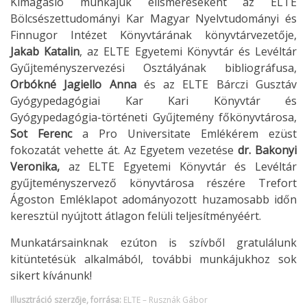
Kimagasló munkájuk elismeréseként az ELTE
Bölcsészettudományi Kar Magyar Nyelvtudományi és
Finnugor Intézet Könyvtárának könyvtárvezetője,
Jakab Katalin
, az ELTE Egyetemi Könyvtár és Levéltár
Gyűjteményszervezési Osztályának bibliográfusa,
Orbókné Jagiello Anna
és az ELTE Bárczi Gusztáv
Gyógypedagógiai Kar Kari Könyvtár és
Gyógypedagógia-történeti Gyűjtemény főkönyvtárosa,
Sot Ferenc
a Pro Universitate Emlékérem ezüst
fokozatát vehette át. Az Egyetem vezetése
dr.
Bakonyi
Veronika,
az ELTE Egyetemi Könyvtár és Levéltár
gyűjteményszervező könyvtárosa részére Trefort
Ágoston Emléklapot adományozott huzamosabb időn
keresztül nyújtott átlagon felüli teljesítményéért.
Munkatársainknak ezúton is szívből gratulálunk
kitüntetésük alkalmából, további munkájukhoz sok
sikert kívánunk!
Illusztráció szerzője, forrása:
ELTE – Rusznák Gábor