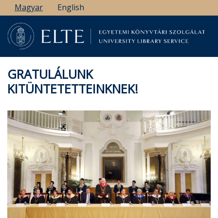
Ugrás
Magyar
English
a
tartalomra
GRATULÁLUNK
KITÜNTETETTEINKNEK!