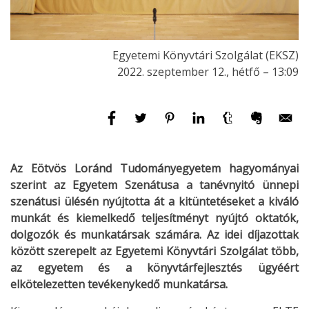
Egyetemi Könyvtári Szolgálat (EKSZ)
2022. szeptember 12., hétfő – 13:09
Az Eötvös Loránd Tudományegyetem hagyományai
szerint az Egyetem Szenátusa a tanévnyitó ünnepi
szenátusi ülésén nyújtotta át a kitüntetéseket a kiváló
munkát és kiemelkedő teljesítményt nyújtó oktatók,
dolgozók és munkatársak számára. Az idei díjazottak
között szerepelt az Egyetemi Könyvtári Szolgálat több,
az egyetem és a könyvtárfejlesztés ügyéért
elkötelezetten tevékenykedő munkatársa.