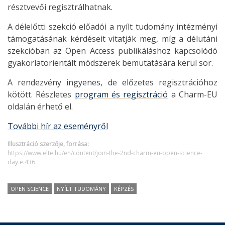
résztvevői regisztrálhatnak.
A délelőtti szekció előadói a nyílt tudomány intézményi
támogatásának kérdéseit vitatják meg, míg a délutáni
szekcióban az Open Access publikáláshoz kapcsolódó
gyakorlatorientált módszerek bemutatására kerül sor.
A rendezvény ingyenes, de előzetes regisztrációhoz
kötött. Részletes
program és regisztráció
a Charm-EU
oldalán érhető el.
További hír az eseményről
Illusztráció szerzője, forrása:
https://www.elte.hu/en/content/join-the-2nd-charm-eu-open-science-
day.e.436
OPEN SCIENCE
NYÍLT TUDOMÁNY
KÉPZÉS