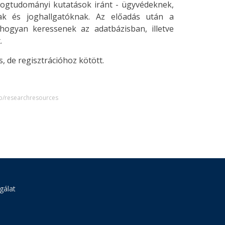
jogtudományi kutatások iránt - ügyvédeknek,
ak és joghallgatóknak. Az előadás után a
hogyan keressenek az adatbázisban, illetve
.
, de regisztrációhoz kötött.
p/researchresources
gálat