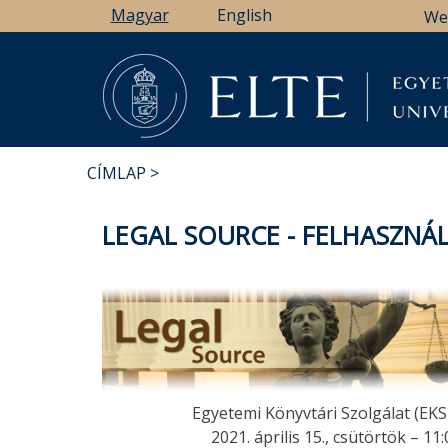
Ugrás
Magyar
English
We
a
tartalomra
CÍMLAP
MORZSA
LEGAL SOURCE - FELHASZN
Egyetemi Könyvtári Szolgálat (EKS
2021. április 15., csütörtök – 11