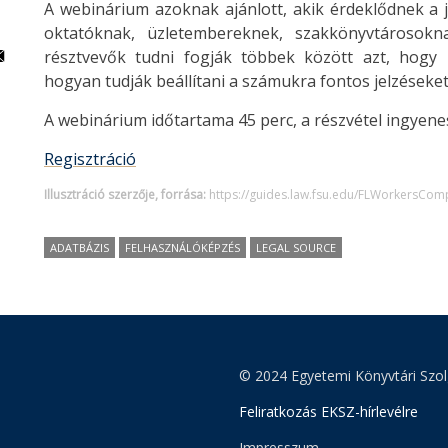
A webinárium azoknak ajánlott, akik érdeklődnek a 
oktatóknak, üzletembereknek, szakkönyvtárosokn
résztvevők tudni fogják többek között azt, hogy 
hogyan tudják beállítani a számukra fontos jelzéseket
A webinárium időtartama 45 perc, a részvétel ingyenes
Regisztráció
Illusztráció szerzője, forrása:
https://guides.law.fsu.edu/FLWorkersCom
ADATBÁZIS
FELHASZNÁLÓKÉPZÉS
LEGAL SOURCE
© 2024 Egyetemi Könyvtári Szol
Feliratkozás EKSZ-hírlevélre
Impresszum