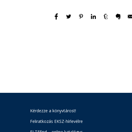
Kérdezze a könyvtárost!
Feliratkozás EKSZ-hírlevélre
ELTEfind – online katalógus