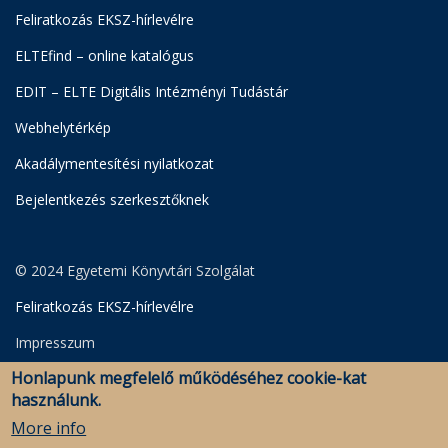
Feliratkozás EKSZ-hírlevélre
ELTEfind – online katalógus
EDIT – ELTE Digitális Intézményi Tudástár
Webhelytérkép
Akadálymentesítési nyilatkozat
Bejelentkezés szerkesztőknek
© 2024 Egyetemi Könyvtári Szolgálat
Feliratkozás EKSZ-hírlevélre
Impresszum
Honlapunk megfelelő működéséhez cookie-kat
Adatkezelési Szabályzat
használunk.
Szerkesztői bejelentkezés
More info