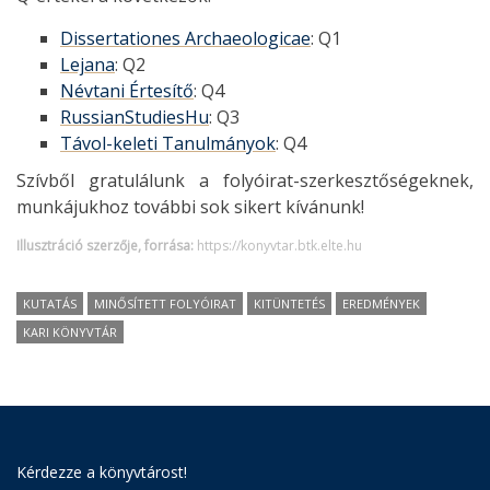
Dissertationes Archaeologicae
: Q1
Lejana
: Q2
Névtani Értesítő
: Q4
RussianStudiesHu
: Q3
Távol-keleti Tanulmányok
: Q4
Szívből gratulálunk a folyóirat-szerkesztőségeknek,
munkájukhoz további sok sikert kívánunk!
Illusztráció szerzője, forrása:
https://konyvtar.btk.elte.hu
KUTATÁS
MINŐSÍTETT FOLYÓIRAT
KITÜNTETÉS
EREDMÉNYEK
KARI KÖNYVTÁR
Kérdezze a könyvtárost!