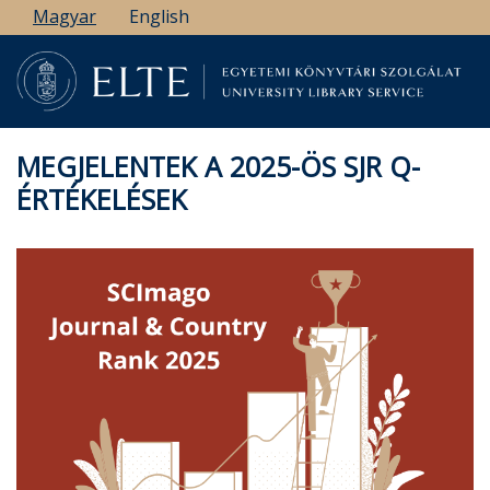
Ugrás
Magyar
English
a
tartalomra
MEGJELENTEK A 2025-ÖS SJR Q-
ÉRTÉKELÉSEK