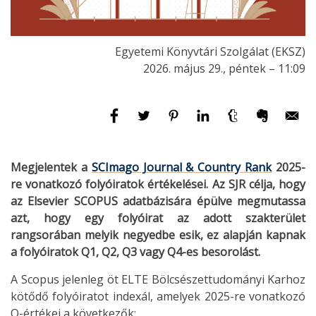
Egyetemi Könyvtári Szolgálat (EKSZ)
2026. május 29., péntek – 11:09
Megjelentek a
SCImago Journal & Country Rank
2025-
re vonatkozó folyóiratok értékelései. Az SJR célja, hogy
az Elsevier SCOPUS adatbázisára épülve megmutassa
azt, hogy egy folyóirat az adott szakterület
rangsorában melyik negyedbe esik, ez alapján kapnak
a folyóiratok Q1, Q2, Q3 vagy Q4-es besorolást.
A Scopus jelenleg öt ELTE Bölcsészettudományi Karhoz
kötődő folyóiratot indexál, amelyek 2025-re vonatkozó
Q-értékei a következők: