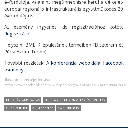
évfordulója, valamint megünneplésre kerül a délkelet-
európai regionális infrastrukturális együttműködés 20.
évfordulója is.
Az esemény ingyenes, de regisztrációhoz kötött.
Regisztráció
Helyszín: BME K épületének termeiben (Díszterem és
Pécsi Eszter Terem).
További részletek:
A konferencia weboldala
,
Facebook
esemény
Illusztráció szerzője, forrása:
https://www.facebook.com/NI4OS/photos/gm.804840887534386/80062669
KUTATÁSTÁMOGATÁS
ELTE EGYETEMI KÖNYVTÁR ÉS LEVÉLTÁR
OPEN SCIENCE
ADATKEZELÉS
KONFERENCIA