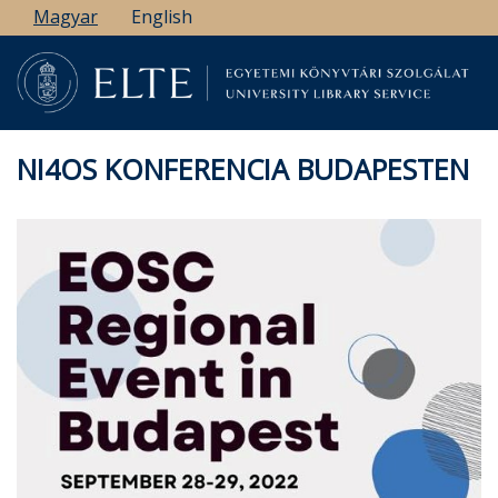
Ugrás
Magyar
English
a
tartalomra
NI4OS KONFERENCIA BUDAPESTEN