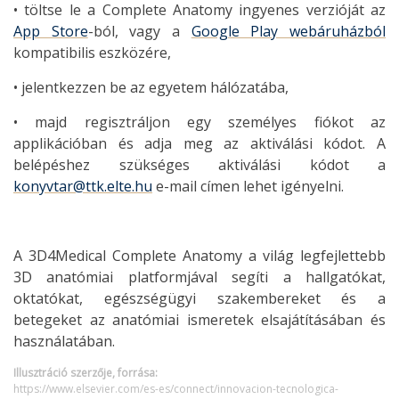
• töltse le a Complete Anatomy ingyenes verzióját az
App Store
-ból, vagy a
Google Play webáruházból
kompatibilis eszközére,
• jelentkezzen be az egyetem hálózatába,
• majd regisztráljon egy személyes fiókot az
applikációban és adja meg az aktiválási kódot. A
belépéshez szükséges aktiválási kódot a
konyvtar@ttk.elte.hu
e-mail címen lehet igényelni.
A 3D4Medical Complete Anatomy a világ legfejlettebb
3D anatómiai platformjával segíti a hallgatókat,
oktatókat, egészségügyi szakembereket és a
betegeket az anatómiai ismeretek elsajátításában és
használatában.
Illusztráció szerzője, forrása:
https://www.elsevier.com/es-es/connect/innovacion-tecnologica-