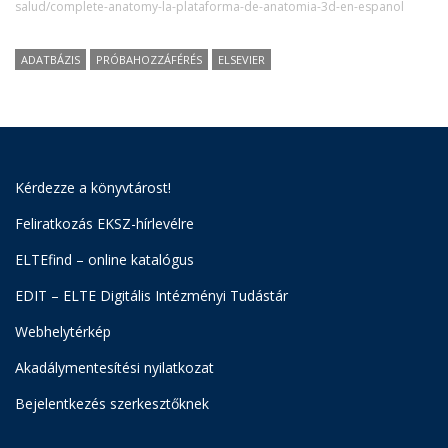
salud/complete-anatomy-la-plataforma-de-anatomia-3d-en-espanol
ADATBÁZIS
PRÓBAHOZZÁFÉRÉS
ELSEVIER
Kérdezze a könyvtárost!
Feliratkozás EKSZ-hírlevélre
ELTEfind – online katalógus
EDIT – ELTE Digitális Intézményi Tudástár
Webhelytérkép
Akadálymentesítési nyilatkozat
Bejelentkezés szerkesztőknek