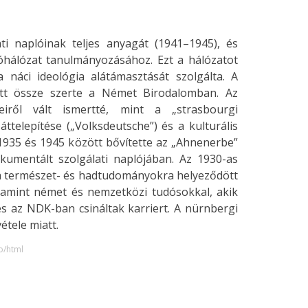
ti naplóinak teljes anyagát (1941–1945), és
tóhálózat tanulmányozásához. Ezt a hálózatot
 náci ideológia alátámasztását szolgálta. A
ott össze szerte a Német Birodalomban. Az
eiről vált ismertté, mint a „strasbourgi
elepítése („Volksdeutsche”) és a kulturális
1935 és 1945 között bővítette az „Ahnenerbe”
kumentált szolgálati naplójában. Az 1930-as
 természet- és hadtudományokra helyeződött
 valamint német és nemzetközi tudósokkal, akik
 az NDK-ban csináltak karriert. A nürnbergi
étele miatt.
o/html