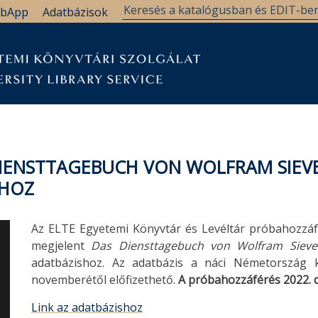
bApp
Adatbázisok
DIENSTTAGEBUCH VON WOLFRAM SIEVE
SHOZ
Az ELTE Egyetemi Könyvtár és Levéltár próbahozzáf
megjelent
Das Diensttagebuch von Wolfram Siev
adatbázishoz. Az adatbázis a náci Németország k
novemberétől előfizethető.
A próbahozzáférés 2022. 
Link az adatbázishoz