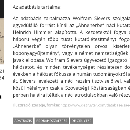
Az adatbázis tartalma:
Az adatbázis tartalmazza Wolfram Sievers szolgála
egyedülálló forrást kínál az „Ahnenerbe” náci kuta
Heinrich Himmler alapította. A kezdetektől fogva a
háború végén több tucat kutatólétesítményt fog
„Ahnenerbe” olyan törvénytelen orvosi kísérlet
koponyagyűjtemény”, vagy a német nemzetiségűek átt
javak ellopása. Wolfram Sievers ügyvezető igazgató 
hálózatot, és minden tevékenységet részletesen do
Z)
években a hálózat fókusza a humán tudományokról a
34
át. Sievers levelezett a náci rezsim tisztviselőivel,
közül néhányan csak a Szövetségi Köztársaságban és
perben halálra ítélték a náci atrocitásokban való részv
Illusztráció szerzője, forrása:
https://www.degruyter.com/database/sae
ADATBÁZIS
PRÓBAHOZZÁFÉRÉS
DE GRUYTER