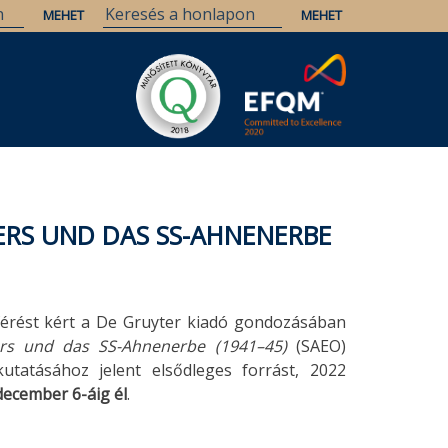
RS UND DAS SS-AHNENERBE
érést kért a De Gruyter kiadó gondozásában
ers und das SS-Ahnenerbe (1941–45)
(SAEO)
utatásához jelent elsődleges forrást, 2022
december 6-áig él
.