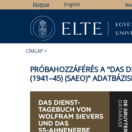
Ugrás
Magyar
English
We
a
tartalomra
CÍMLAP
MORZSA
PRÓBAHOZZÁFÉRÉS A "DAS 
(1941–45) (SAEO)" ADATBÁZI