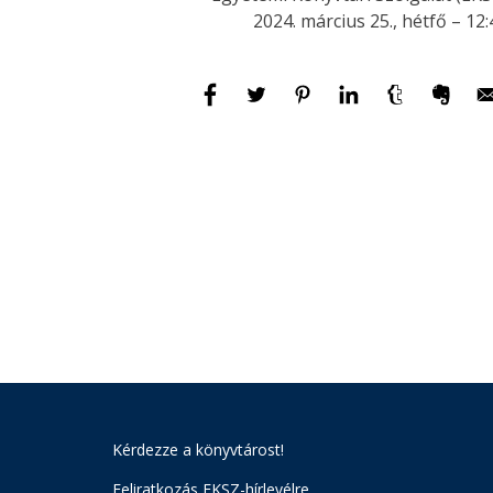
2024. március 25., hétfő – 12:
Kérdezze a könyvtárost!
Feliratkozás EKSZ-hírlevélre