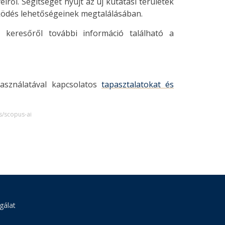
ről. Segítséget nyújt az új kutatási területek
űködés lehetőségeinek megtalálásában.
 keresőről további információ található a
asználatával kapcsolatos
tapasztalatokat és
s/scopus-ai
gálat