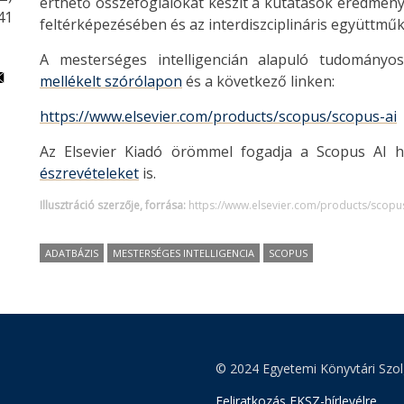
érthető összefoglalókat készít a kutatások eredményei
41
feltérképezésében és az interdiszciplináris együttm
A mesterséges intelligencián alapuló tudományos
mellékelt szórólapon
és a következő linken:
https://www.elsevier.com/products/scopus/scopus-ai
Az Elsevier Kiadó örömmel fogadja a Scopus AI h
észrevételeket
is.
Illusztráció szerzője, forrása:
https://www.elsevier.com/products/scopu
ADATBÁZIS
MESTERSÉGES INTELLIGENCIA
SCOPUS
© 2024 Egyetemi Könyvtári Szol
Feliratkozás EKSZ-hírlevélre