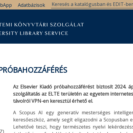
bApp
Adatbázisok
 PRÓBAHOZZÁFÉRÉS
Az Elsevier Kiadó próbahozzáférést biztosít 2024. áp
szolgáltatás az ELTE területén az egyetem internete
távolról VPN-en keresztül érhető el.
A Scopus AI egy generatív mesterséges intelligenc
keresőeszköz, amely segít eligazodni a Scopusban 
Lehetővé teszi, hogy természetes nyelvi lekérdezés
Z)