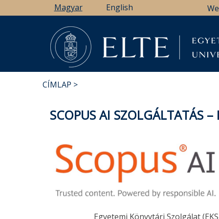
Ugrás
Magyar
English
We
a
tartalomra
CÍMLAP
MORZSA
SCOPUS AI SZOLGÁLTATÁS –
Egyetemi Könyvtári Szolgálat (EKS