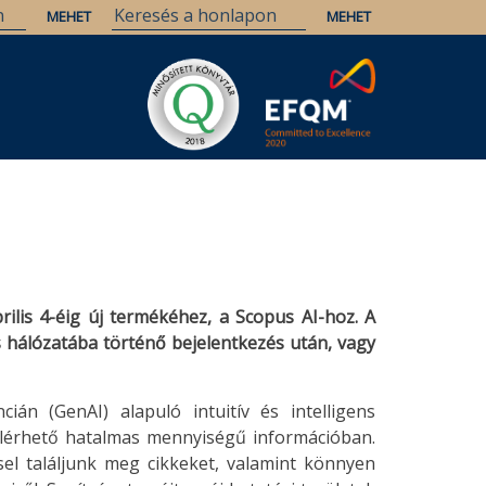
rilis 4-éig új termékéhez, a Scopus AI-hoz. A
s hálózatába történő bejelentkezés után, vagy
ián (GenAI) alapuló intuitív és intelligens
elérhető hatalmas mennyiségű információban.
sel találjunk meg cikkeket, valamint könnyen