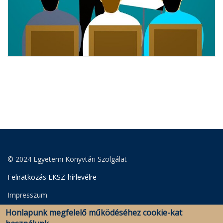
© 2024 Egyetemi Könyvtári Szolgálat
Feliratkozás EKSZ-hírlevélre
Impresszum
Honlapunk megfelelő működéséhez cookie-kat
Adatkezelési Szabályzat