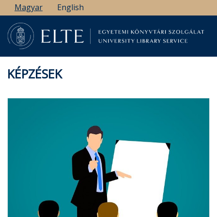
Ugrás
Magyar
English
a
tartalomra
KÉPZÉSEK