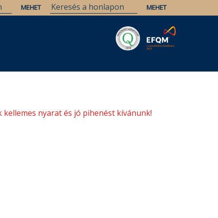
Savaria
Örökség
ELTE Könyvtárak
 kellemes nyarat és jó pihenést kívánunk!