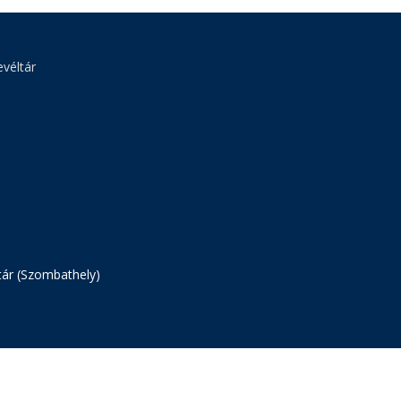
véltár
tár (Szombathely)