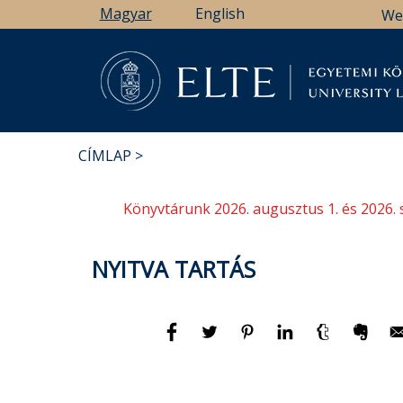
Ugrás
Magyar
English
We
a
tartalomra
Könyv
CÍMLAP
MORZSA
Könyvtárunk 2026. augusztus 1. és 2026. 
NYITVA TARTÁS