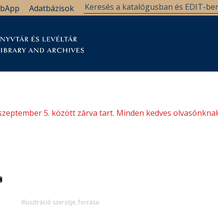
bApp
Adatbázisok
tár
Kutatástámogatás
Levéltár
Támogatás
szeptember 5. között zárva tart. Minden kedves olvasónknak
Illusztráció szerzője, forrása: