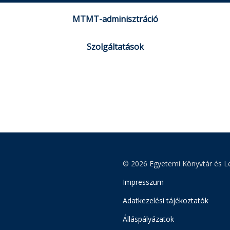
MTMT-adminisztráció
Szolgáltatások
© 2026 Egyetemi Könyvtár és Le
Impresszum
Adatkezelési tájékoztatók
Álláspályázatok