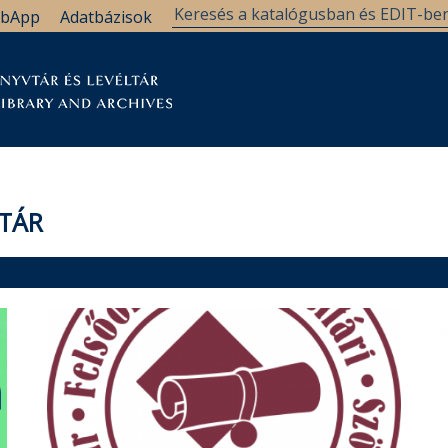
bApp
Adatbázisok
tár
Kutatástámogatás
Levéltár
Támogatás
LTÁR