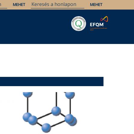
Savaria
Örökség
ELTE Könyvtárak