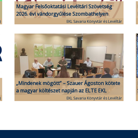
Magyar Felsőoktatási Levéltári Szövetség
2026. évi vándorgyűlése Szombathelyen
)
EKL Savaria Könyvtár és Levéltár
„Mindenek mögött” – Szauer Ágoston kötete
a magyar költészet napján az ELTE EKL
Savaria Könyvtár és Levéltárban
)
EKL Savaria Könyvtár és Levéltár