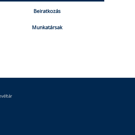
Beiratkozás
Munkatársak
véltár