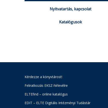
Nyitvatartás, kapcsolat
Katalógusok
Kérdezze a könyvtárost!
Feliratkozás EKSZ-hírlevélre
ELTEfind – online katalógus
EDIT – ELTE Digitális Intézményi Tudástár