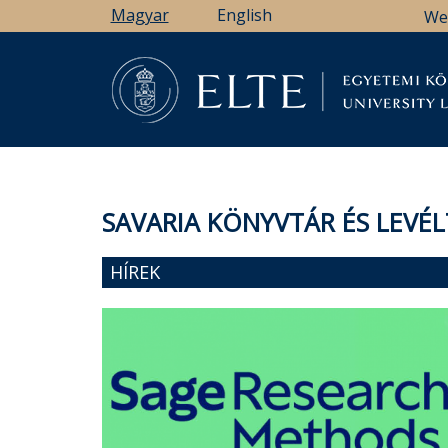
Ugrás
Magyar
English
We
a
tartalomra
Könyv
SAVARIA KÖNYVTÁR ÉS LEVÉ
HÍREK