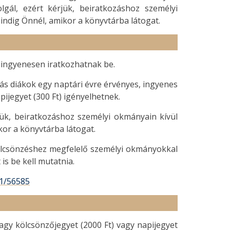
lgál, ezért kérjük, beiratkozáshoz személyi
mindig Önnél, amikor a könyvtárba látogat.
ok ingyenesen iratkozhatnak be.
ás diákok egy naptári évre érvényes, ingyenes
pijegyet (300 Ft) igényelhetnek.
jük, beiratkozáshoz személyi okmányain kívül
kor a könyvtárba látogat.
ölcsönzéshez megfelelő személyi okmányokkal
is be kell mutatnia.
31/56585
agy kölcsönzőjegyet (2000 Ft) vagy napijegyet