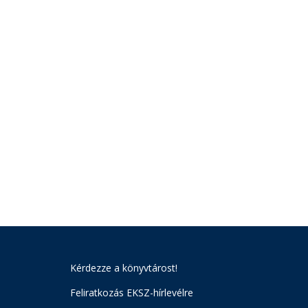
Kérdezze a könyvtárost!
Feliratkozás EKSZ-hírlevélre