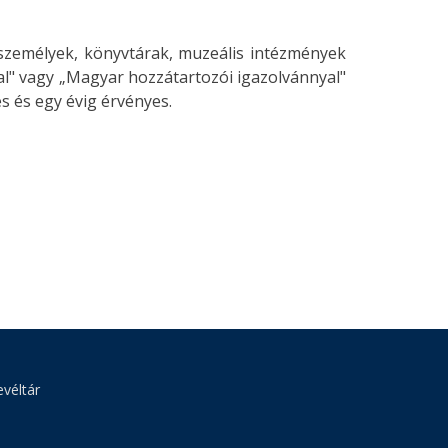
 személyek, könyvtárak, muzeális intézmények
al" vagy „Magyar hozzátartozói igazolvánnyal"
s és egy évig érvényes.
véltár