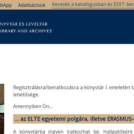
bApp
Adatbázisok
tár
Kutatástámogatás
Levéltár
Támogatás
Regisztrálásra/beiratkozásra a könyvtár I. emeletén 
lehetősége.
Amennyiben Ön…
… az ELTE egyetemi polgára, illetve ERASMUS-
A könyvtárba ingyen iratkozhat be. Hallgatóként