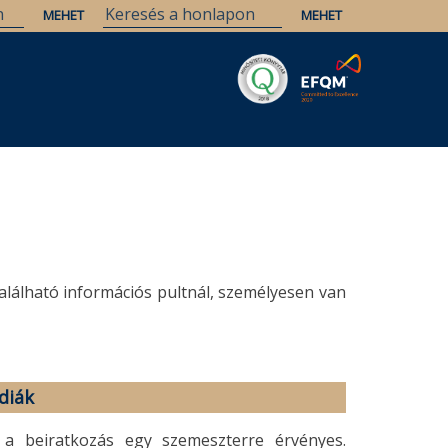
Savaria
Örökség
ELTE Könyvtárak
található információs pultnál, személyesen van
diák
 a beiratkozás egy szemeszterre érvényes.