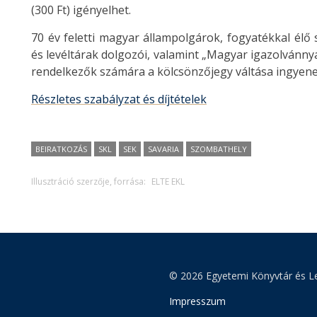
(300 Ft) igényelhet.
70 év feletti magyar állampolgárok, fogyatékkal élő
és levéltárak dolgozói, valamint „Magyar igazolvánny
rendelkezők számára a kölcsönzőjegy váltása ingyene
Részletes szabályzat és díjtételek
BEIRATKOZÁS
SKL
SEK
SAVARIA
SZOMBATHELY
Illusztráció szerzője, forrása:
ELTE EKL
© 2026 Egyetemi Könyvtár és Le
Impresszum