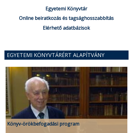
Egyetemi Könyvtár
Online beiratkozás és tagsághosszabbítás
Elérhető adatbázisok
EGYETEMI KÖNYVTÁRÉRT ALAPÍTVÁNY
Könyv-örökbefogadási program