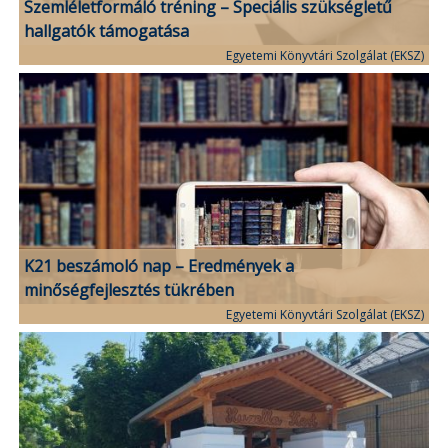
Szemléletformáló tréning – Speciális szükségletű
hallgatók támogatása
Egyetemi Könyvtári Szolgálat (EKSZ)
K21 beszámoló nap – Eredmények a
minőségfejlesztés tükrében
Egyetemi Könyvtári Szolgálat (EKSZ)