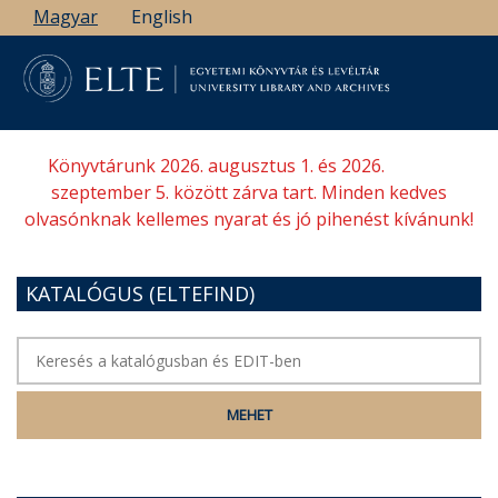
Ugrás
Magyar
English
a
tartalomra
Könyvtárunk 2026. augusztus 1. és 2026.
szeptember 5. között zárva tart. Minden kedves
olvasónknak kellemes nyarat és jó pihenést kívánunk!
KATALÓGUS (ELTEFIND)