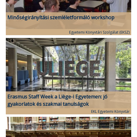
Minőségirányítási szemléletformáló workshop
Egyetemi Könyvtári Szolgálat (EKSZ)
Erasmus Staff Week a Liège-i Egyetemen: jó
gyakorlatok és szakmai tanulságok
EKL Egyetemi Könyvtár