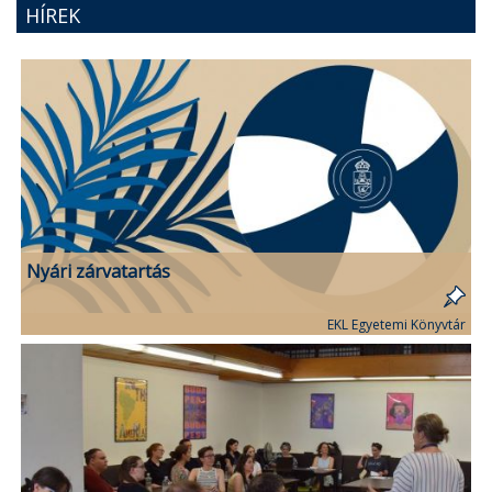
HÍREK
Nyári zárvatartás
EKL Egyetemi Könyvtár