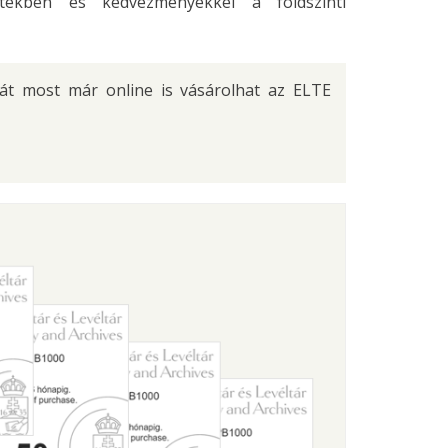
tékben és kedvezményekkel a földszinti
yát most már online is vásárolhat az ELTE