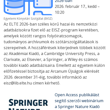
2026-ban
2026. február 17., kedd –
10:20
Egyetemi Könyvtári Szolgálat (EKSZ)
Az ELTE 2026-ban széles körű hazai és nemzetközi
adatbázisokra fizet elő az EISZ-program keretében,
amelyek között rangos folyóiratcsomagok,
tudományos archívumok és szótárszolgáltatások is
szerepelnek. A hozzáférések kiterjednek többek között
az Akadémiai Kiadó, a Cambridge University Press, a
Clarivate, az Elsevier, a Springer, a Wiley és számos
további kiadó adatbázisaira. Emellett az egyetem külön
előfizetéssel biztosítja az Arcanum Újságok elérését
2026. december 31-éig, további információ az
eisz@lib.elte.hu címen kérhető.
Open Access publikálást
segítő szerzői webinárium
a Springer Nature Kiadó