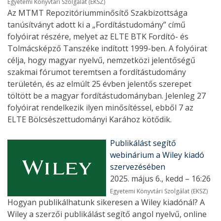
Egyetemi Könyvtári Szolgálat (EKSZ)
Az MTMT Repozitóriumminősítő Szakbizottsága
tanúsítványt adott ki a „Fordítástudomány” című
folyóirat részére, melyet az ELTE BTK Fordító- és
Tolmácsképző Tanszéke indított 1999-ben. A folyóirat
célja, hogy magyar nyelvű, nemzetközi jelentőségű
szakmai fórumot teremtsen a fordítástudomány
területén, és az elmúlt 25 évben jelentős szerepet
töltött be a magyar fordítástudományban. Jelenleg 27
folyóirat rendelkezik ilyen minősítéssel, ebből 7 az
ELTE Bölcsészettudományi Karához kötődik.
Publikálást segítő
webinárium a Wiley kiadó
szervezésében
2025. május 6., kedd – 16:26
Egyetemi Könyvtári Szolgálat (EKSZ)
Hogyan publikálhatunk sikeresen a Wiley kiadónál? A
Wiley a szerzői publikálást segítő angol nyelvű, online