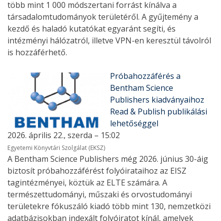
több mint 1 000 módszertani forrást kínálva a
társadalomtudományok területéről. A gyűjtemény a
kezdő és haladó kutatókat egyaránt segíti, és
intézményi hálózatról, illetve VPN-en keresztül távolról
is hozzáférhető.
Próbahozzáférés a
Bentham Science
Publishers kiadványaihoz
Read & Publish publikálási
lehetőséggel
2026. április 22., szerda – 15:02
Egyetemi Könyvtári Szolgálat (EKSZ)
A Bentham Science Publishers még 2026. június 30-áig
biztosít próbahozzáférést folyóirataihoz az EISZ
tagintézményei, köztük az ELTE számára. A
természettudományi, műszaki és orvostudományi
területekre fókuszáló kiadó több mint 130, nemzetközi
adatbázisokban indexált folyóiratot kínál, amelyek