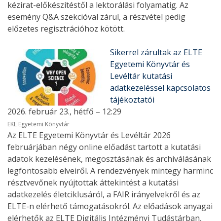
kézirat-előkészítéstől a lektorálási folyamatig. Az
esemény Q&A szekcióval zárul, a részvétel pedig
előzetes regisztrációhoz kötött.
Sikerrel zárultak az ELTE
Egyetemi Könyvtár és
Levéltár kutatási
adatkezeléssel kapcsolatos
tájékoztatói
2026. február 23., hétfő – 12:29
EKL Egyetemi Könyvtár
Az ELTE Egyetemi Könyvtár és Levéltár 2026
februárjában négy online előadást tartott a kutatási
adatok kezelésének, megosztásának és archiválásának
legfontosabb elveiről. A rendezvények mintegy harminc
résztvevőnek nyújtottak áttekintést a kutatási
adatkezelés életciklusáról, a FAIR irányelvekről és az
ELTE-n elérhető támogatásokról. Az előadások anyagai
elérhetők az ELTE Digitális Intézményi Tudástárban,