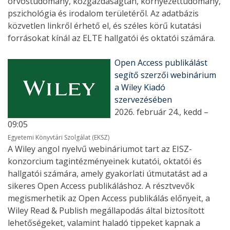
orvostudomány, közgazdaságtan, környezettudomány,
pszichológia és irodalom területéről. Az adatbázis
közvetlen linkről érhető el, és széles körű kutatási
forrásokat kínál az ELTE hallgatói és oktatói számára.
Open Access publikálást
segítő szerzői webinárium
a Wiley Kiadó
szervezésében
2026. február 24., kedd –
09:05
Egyetemi Könyvtári Szolgálat (EKSZ)
A Wiley angol nyelvű webináriumot tart az EISZ-
konzorcium tagintézményeinek kutatói, oktatói és
hallgatói számára, amely gyakorlati útmutatást ad a
sikeres Open Access publikáláshoz. A résztvevők
megismerhetik az Open Access publikálás előnyeit, a
Wiley Read & Publish megállapodás által biztosított
lehetőségeket, valamint haladó tippeket kapnak a