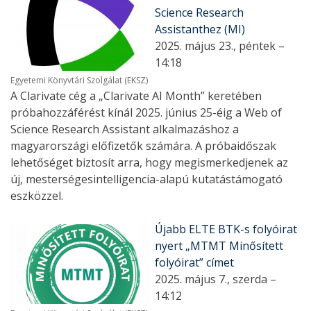
Science Research
Assistanthez (MI)
2025. május 23., péntek –
14:18
Egyetemi Könyvtári Szolgálat (EKSZ)
A Clarivate cég a „Clarivate AI Month” keretében
próbahozzáférést kínál 2025. június 25-éig a Web of
Science Research Assistant alkalmazáshoz a
magyarországi előfizetők számára. A próbaidőszak
lehetőséget biztosít arra, hogy megismerkedjenek az
új, mesterségesintelligencia-alapú kutatástámogató
eszközzel.
Újabb ELTE BTK-s folyóirat
nyert „MTMT Minősített
folyóirat” címet
2025. május 7., szerda –
14:12