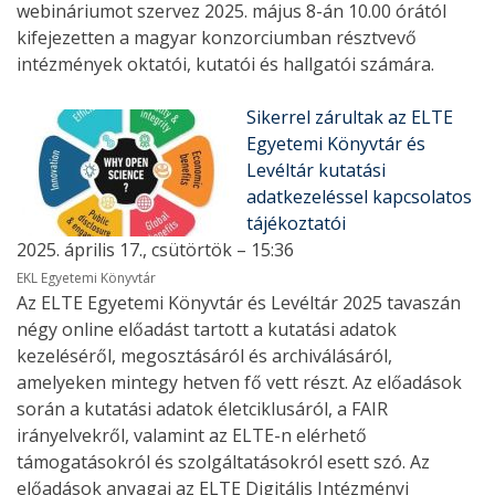
webináriumot szervez 2025. május 8-án 10.00 órától
kifejezetten a magyar konzorciumban résztvevő
intézmények oktatói, kutatói és hallgatói számára.
Sikerrel zárultak az ELTE
Egyetemi Könyvtár és
Levéltár kutatási
adatkezeléssel kapcsolatos
tájékoztatói
2025. április 17., csütörtök – 15:36
EKL Egyetemi Könyvtár
Az ELTE Egyetemi Könyvtár és Levéltár 2025 tavaszán
négy online előadást tartott a kutatási adatok
kezeléséről, megosztásáról és archiválásáról,
amelyeken mintegy hetven fő vett részt. Az előadások
során a kutatási adatok életciklusáról, a FAIR
irányelvekről, valamint az ELTE-n elérhető
támogatásokról és szolgáltatásokról esett szó. Az
előadások anyagai az ELTE Digitális Intézményi