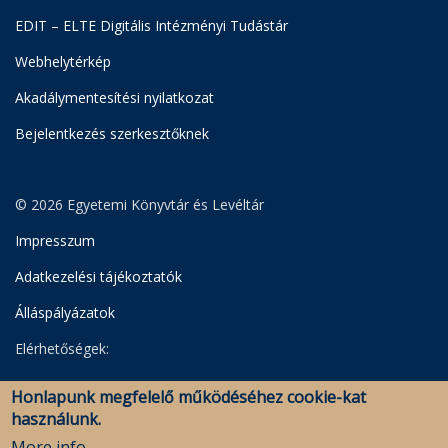
EDIT – ELTE Digitális Intézményi Tudástár
Webhelytérkép
Akadálymentesítési nyilatkozat
Bejelentkezés szerkesztőknek
© 2026 Egyetemi Könyvtár és Levéltár
Impresszum
Adatkezelési tájékoztatók
Álláspályázatok
Elérhetőségek:
Egyetemi Könyvtár
Honlapunk megfelelő működéséhez cookie-kat
Levéltár
használunk.
Savaria Könyvtár és Levéltár (Szombathely)
More info