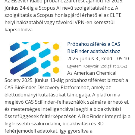
Az Elsevier Kiadó próbahozzáférést ajánlott fel 2025.
június 24-éig a Scopus AI nevű szolgáltatásához. A
szolgáltatás a Scopus honlapjáról érhető el az ELTE
helyi hálózatából vagy távolról VPN-en keresztül
kapcsolódva.
Próbahozzáférés a CAS
BioFinder adatbázishoz
2025. június 3., kedd – 09:10
Egyetemi Könyvtári Szolgálat (EKSZ)
Az American Chemical
Society 2025. június 13-áig próbahozzáférést biztosít a
CAS BioFinder Discovery Platformhoz, amely az
élettudományi kutatásokat támogatja. A platform a
meglévő CAS SciFinder-felhasználók számára érhető el,
és mesterséges intelligenciával segíti a bioaktivitási
összefüggések feltérképezését. A BioFinder integrálja a
legfrissebb szakirodalmi, bioaktivitási és 3D
fehérjemodell adatokat, így gyorsítva a