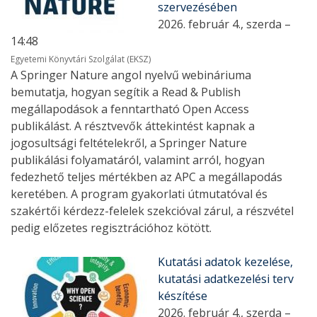
szervezésében
2026. február 4., szerda –
14:48
Egyetemi Könyvtári Szolgálat (EKSZ)
A Springer Nature angol nyelvű webináriuma
bemutatja, hogyan segítik a Read & Publish
megállapodások a fenntartható Open Access
publikálást. A résztvevők áttekintést kapnak a
jogosultsági feltételekről, a Springer Nature
publikálási folyamatáról, valamint arról, hogyan
fedezhető teljes mértékben az APC a megállapodás
keretében. A program gyakorlati útmutatóval és
szakértői kérdezz-felelek szekcióval zárul, a részvétel
pedig előzetes regisztrációhoz kötött.
Kutatási adatok kezelése,
kutatási adatkezelési terv
készítése
2026. február 4., szerda –