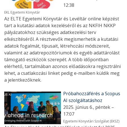
12:38
EKL Egyetemi Könyvtár
Az ELTE Egyetemi Könyvtár és Levéltár online képzést
tart a kutatási adatok kezeléséről és az NKFIH NKKP
pályázatokhoz szükséges adatkezelési terv
elkészítéséről. A résztvevők megismerhetik a kutatási
adatok fogalmát, típusait, létrehozási módszereit,
valamint az adatrepozitóriumok és egyéb adattárolást
támogató eszközök szerepét. A több időpontban
elérhető, tartalmában azonos előadásokra regisztrálni
lehet, a csatlakozási linket pedig e-mailben küldik meg
a jelentkezőknek.
Próbahozzáférés a Scopus
AI szolgáltatáshoz
2025. június 6., péntek –
17:07
Egyetemi Könyvtári Szolgálat (EKSZ)