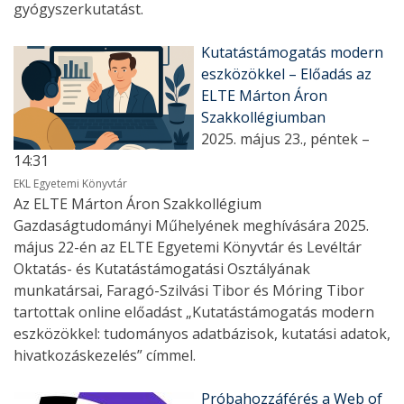
gyógyszerkutatást.
Kutatástámogatás modern
eszközökkel – Előadás az
ELTE Márton Áron
Szakkollégiumban
2025. május 23., péntek –
14:31
EKL Egyetemi Könyvtár
Az ELTE Márton Áron Szakkollégium
Gazdaságtudományi Műhelyének meghívására 2025.
május 22-én az ELTE Egyetemi Könyvtár és Levéltár
Oktatás- és Kutatástámogatási Osztályának
munkatársai, Faragó-Szilvási Tibor és Móring Tibor
tartottak online előadást „Kutatástámogatás modern
eszközökkel: tudományos adatbázisok, kutatási adatok,
hivatkozáskezelés” címmel.
Próbahozzáférés a Web of