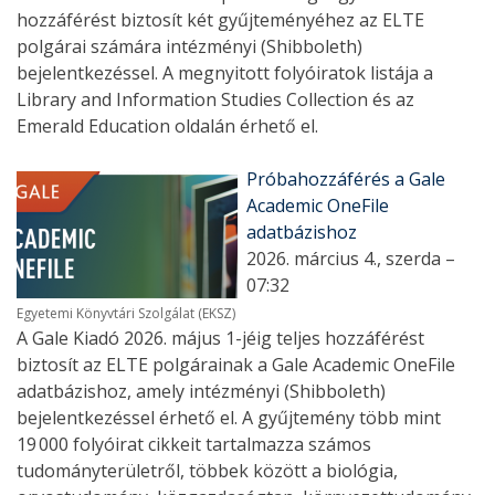
hozzáférést biztosít két gyűjteményéhez az ELTE
polgárai számára intézményi (Shibboleth)
bejelentkezéssel. A megnyitott folyóiratok listája a
Library and Information Studies Collection és az
Emerald Education oldalán érhető el.
Próbahozzáférés a Gale
Academic OneFile
adatbázishoz
2026. március 4., szerda –
07:32
Egyetemi Könyvtári Szolgálat (EKSZ)
A Gale Kiadó 2026. május 1-jéig teljes hozzáférést
biztosít az ELTE polgárainak a Gale Academic OneFile
adatbázishoz, amely intézményi (Shibboleth)
bejelentkezéssel érhető el. A gyűjtemény több mint
19 000 folyóirat cikkeit tartalmazza számos
tudományterületről, többek között a biológia,