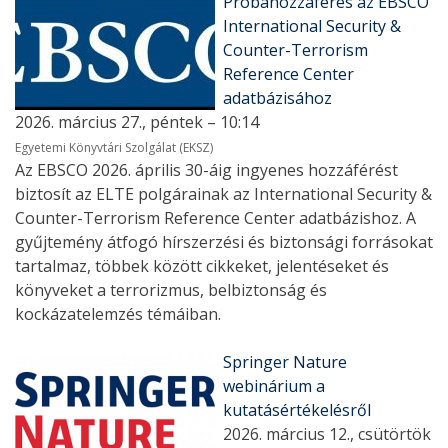
Próbahozzáférés az EBSCO
International Security &
Counter-Terrorism
Reference Center
adatbázisához
2026. március 27., péntek – 10:14
Egyetemi Könyvtári Szolgálat (EKSZ)
Az EBSCO 2026. április 30-áig ingyenes hozzáférést
biztosít az ELTE polgárainak az International Security &
Counter-Terrorism Reference Center adatbázishoz. A
gyűjtemény átfogó hírszerzési és biztonsági forrásokat
tartalmaz, többek között cikkeket, jelentéseket és
könyveket a terrorizmus, belbiztonság és
kockázatelemzés témáiban.
Springer Nature
webinárium a
kutatásértékelésről
2026. március 12., csütörtök