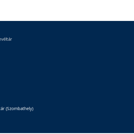
véltár
tár (Szombathely)