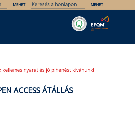
Savaria
Örökség
ELTE Könyvtárak
 kellemes nyarat és jó pihenést kívánunk!
PEN ACCESS ÁTÁLLÁS