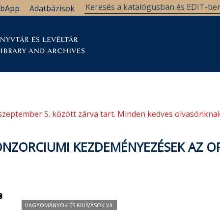
bApp
Adatbázisok
tár
Kutatástámogatás
Levéltár
Támogatás
szeptember 5. között zárva tart. Minden kedves olvasónknak
ONZORCIUMI KEZDEMÉNYEZÉSEK AZ O
HAGYOMÁNYOK ÉS KIHÍVÁSOK VII.