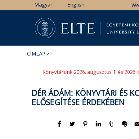
Ugrás
Magyar
English
We
a
tartalomra
Könyv
CÍMLAP
MORZSA
Könyvtárunk 2026. augusztus 1. és 2026. 
DÉR ÁDÁM: KÖNYVTÁRI ÉS K
ELŐSEGÍTÉSE ÉRDEKÉBEN