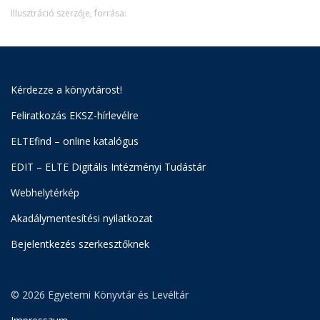
Illusztráció szerzője, forrása:
Kérdezze a könyvtárost!
Feliratkozás EKSZ-hírlevélre
ELTEfind – online katalógus
EDIT – ELTE Digitális Intézményi Tudástár
Webhelytérkép
Akadálymentesítési nyilatkozat
Bejelentkezés szerkesztőknek
© 2026 Egyetemi Könyvtár és Levéltár