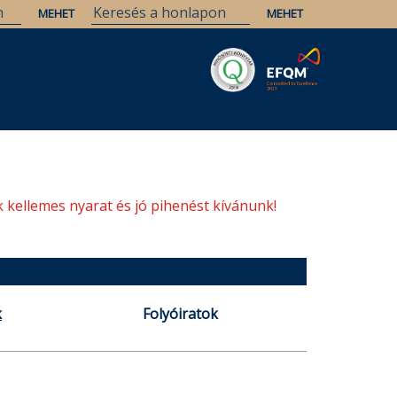
Savaria
Örökség
ELTE Könyvtárak
 kellemes nyarat és jó pihenést kívánunk!
k
Folyóiratok