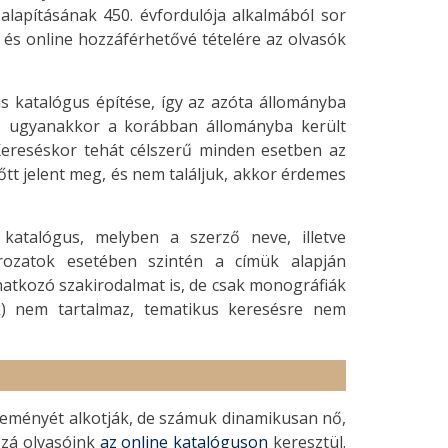
alapításának 450. évfordulója alkalmából sor
a és online hozzáférhetővé tételére az olvasók
s katalógus építése, így az azóta állományba
, ugyanakkor a korábban állományba került
ereséskor tehát célszerű minden esetben az
őtt jelent meg, és nem találjuk, akkor érdemes
katalógus, melyben a szerző neve, illetve
rozatok esetében szintén a címük alapján
natkozó szakirodalmat is, de csak monográfiák
ok) nem tartalmaz, tematikus keresésre nem
teményét alkotják, de számuk dinamikusan nő,
zzá olvasóink
az online katalóguson
keresztül.