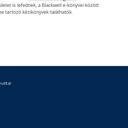
etet is lefednek, a Blackwell e-könyvei között
be tartozó kézikönyvek találhatók.
véltár