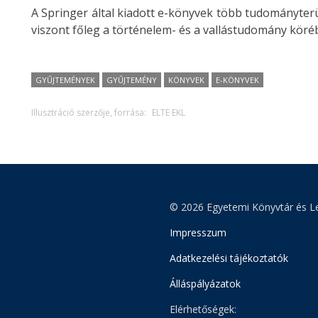
A Springer által kiadott e-könyvek több tudományterül
viszont főleg a történelem- és a vallástudomány köré
GYŰJTEMÉNYEK
GYŰJTEMÉNY
KÖNYVEK
E-KÖNYVEK
Illusztráció szerzője, forrása:
ELTE EKL
© 2026 Egyetemi Könyvtár és Le
Impresszum
Adatkezelési tájékoztatók
Álláspályázatok
Elérhetőségek: