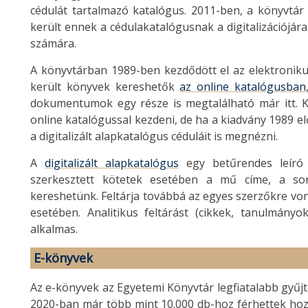
cédulát tartalmazó katalógus. 2011-ben, a könyvtár 
került ennek a cédulakatalógusnak a digitalizációjár
számára.
A könyvtárban 1989-ben kezdődött el az elektroniku
került könyvek kereshetők
az online katalógusban
dokumentumok egy része is megtalálható már itt. K
online katalógussal kezdeni, de ha a kiadvány 1989 el
a digitalizált alapkatalógus céduláit is megnézni.
A
digitalizált alapkatalógus
egy betűrendes leíró 
szerkesztett kötetek esetében a mű címe, a so
kereshetünk. Feltárja továbbá az egyes szerzőkre vo
esetében. Analitikus feltárást (cikkek, tanulmány
alkalmas.
E-könyvek
Az e-könyvek az Egyetemi Könyvtár legfiatalabb gyűj
2020-ban már több mint 10.000 db-hoz férhettek ho