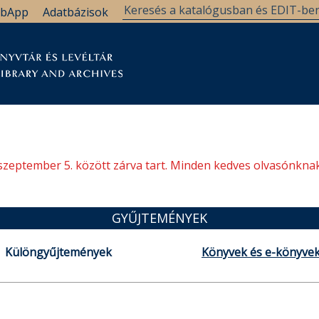
bApp
Adatbázisok
tár
Kutatástámogatás
Levéltár
Támogatás
szeptember 5. között zárva tart. Minden kedves olvasónknak
GYŰJTEMÉNYEK
Különgyűjtemények
Könyvek és e-könyve