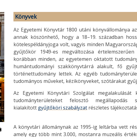
Könyvek
Az Egyetemi Könyvtár 1800 utáni könyvállománya az 
annak köszönhető, hogy a 18–19. században hoss
kötelespéldányjoga volt, vagyis minden Magyarország
gyűjtőkör 1949-es megváltozása értelemszerűen 
korábban minden, az egyetemen oktatott tudományte
humántudományi szakkönyvtárrá alakult, fő gyűjt
történettudomány lettek. Az egyéb tudományterü
tudományos műveket, kézikönyveket, szótárakat gyűjti
Az Egyetemi Könyvtári Szolgálat megalakulását
tudományterületeket felosztó megállapodás s
kialakított
gyűjtőköri szabályzat
részletes tájékoztatá
A könyvtári állománynak az 1995-ig leltárba vett ré
amely egy több mint 3.000, mostanra muzeális érték