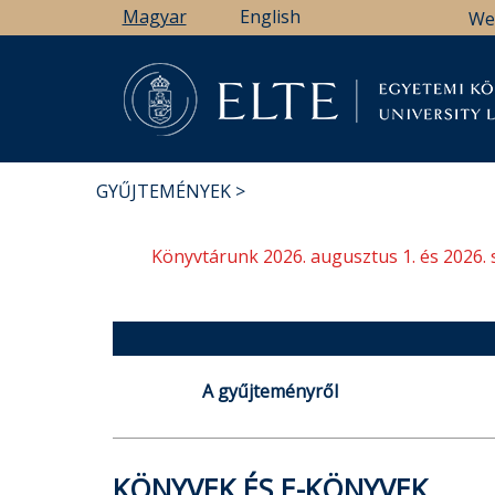
Ugrás
Magyar
English
We
a
tartalomra
Könyv
GYŰJTEMÉNYEK
MORZSA
Könyvtárunk 2026. augusztus 1. és 2026. 
A gyűjteményről
KÖNYVEK ÉS E-KÖNYVEK