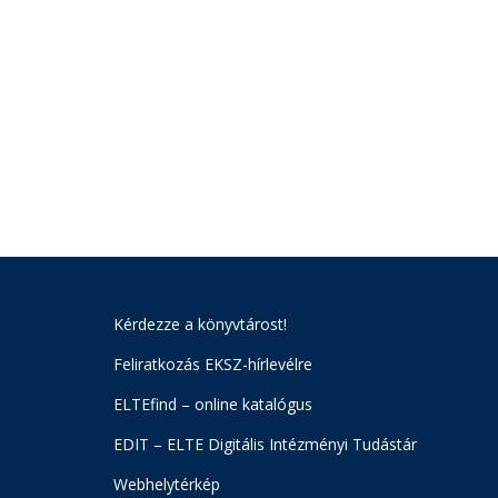
Kérdezze a könyvtárost!
Feliratkozás EKSZ-hírlevélre
ELTEfind – online katalógus
EDIT – ELTE Digitális Intézményi Tudástár
Webhelytérkép