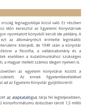
ország legnagyobbjai közül való. Ez részben
zú időn keresztül az Egyetemi Könyvtárnak
on nyomtatott könyvből került ide példány. A
ezt az állományrészt érintette leginkább:
rületre kiterjedt, de 1949 után a könyvtár
őkörei a filozófia, a vallástudomány és a
letek esetében a kutatómunkához szükséges
, a magyar mellett számos idegen nyelven is.
 követően az egyetem könyvtárai között a
zületett. Az ennek figyelembevételével
st ad az Egyetemi Könyvtár gyűjtőköréről
szét
az alapkatalógus
tárja fel legteljesebben,
ű könyvformátumú dobozban tárolt 1,5 millió