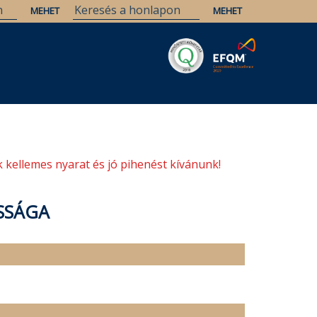
Savaria
Örökség
ELTE Könyvtárak
 kellemes nyarat és jó pihenést kívánunk!
SSÁGA