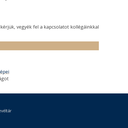
érjük, vegyék fel a kapcsolatot kollégáinkkal
épei
lágot
véltár