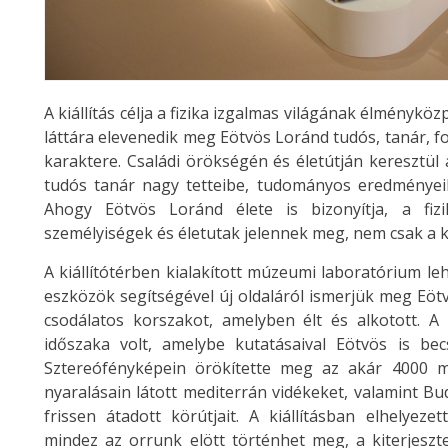
A kiállítás célja a fizika izgalmas világának élmény
láttára elevenedik meg Eötvös Loránd tudós, tanár, f
karaktere. Családi örökségén és életútján keresztül 
tudós tanár nagy tetteibe, tudományos eredménye
Ahogy Eötvös Loránd élete is bizonyítja, a fizi
személyiségek és életutak jelennek meg, nem csak a 
A kiállítótérben kialakított múzeumi laboratórium le
eszközök segítségével új oldaláról ismerjük meg Eöt
csodálatos korszakot, amelyben élt és alkotott. 
időszaka volt, amelybe kutatásaival Eötvös is bec
Sztereófényképein örökítette meg az akár 4000 m
nyaralásain látott mediterrán vidékeket, valamint B
frissen átadott körútjait. A kiállításban elhelyeze
mindez az orrunk elött történhet meg, a kiterjeszt