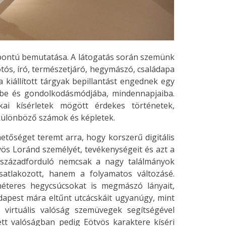
központú bemutatása. A látogatás során szemünk
otós, író, természetjáró, hegymászó, családapa
a kiállított tárgyak bepillantást engednek egy
ibe és gondolkodásmódjába, mindennapjaiba.
kai kísérletek mögött érdekes történetek,
különböző számok és képletek.
hetőséget teremt arra, hogy korszerű digitális
vös Loránd személyét, tevékenységeit és azt a
A századforduló nemcsak a nagy találmányok
satlakozott, hanem a folyamatos változásé.
éteres hegycsúcsokat is megmászó lányait,
udapest mára eltűnt utcácskáit ugyanúgy, mint
tt virtuális valóság szemüvegek segítségével
ett valóságban pedig Eötvös karaktere kíséri