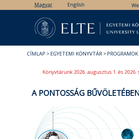
Ugrás
Magyar
English
We
a
tartalomra
Könyv
CÍMLAP
EGYETEMI KÖNYVTÁR
PROGRAMOK
MORZSA
Könyvtárunk 2026. augusztus 1. és 2026. 
A PONTOSSÁG BŰVÖLETÉBEN