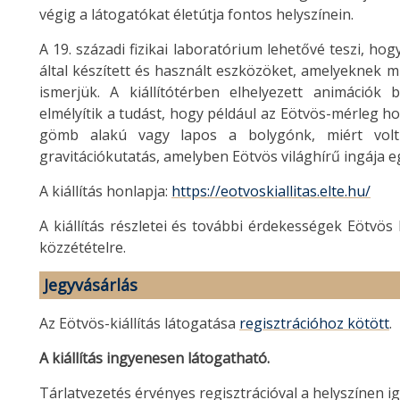
végig a látogatókat életútja fontos helyszínein.
A 19. századi fizikai laboratórium lehetővé teszi, ho
által készített és használt eszközöket, amelyeknek
ismerjük. A kiállítótérben elhelyezett animációk
elmélyítik a tudást, hogy például az Eötvös-mérleg h
gömb alakú vagy lapos a bolygónk, miért vol
gravitációkutatás, amelyben Eötvös világhírű ingája e
A kiállítás honlapja:
https://eotvoskiallitas.elte.hu/
A kiállítás részletei és további érdekességek Eötvö
közzétételre.
Jegyvásárlás
Az Eötvös-kiállítás látogatása
regisztrációhoz kötött
.
A kiállítás ingyenesen látogatható.
Tárlatvezetés érvényes regisztrációval a helyszínen i