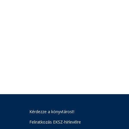
Kérdezze a könyvtárost!
Feliratkozás EKSZ-hírlevélre