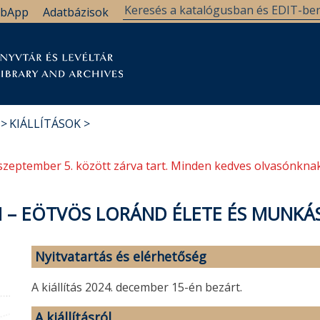
bApp
Adatbázisok
tár
Kutatástámogatás
Levéltár
Támogatás
KIÁLLÍTÁSOK
szeptember 5. között zárva tart. Minden kedves olvasónknak
 – EÖTVÖS LORÁND ÉLETE ÉS MUNKÁ
Nyitvatartás és elérhetőség
A kiállítás 2024. december 15-én bezárt.
A kiállításról