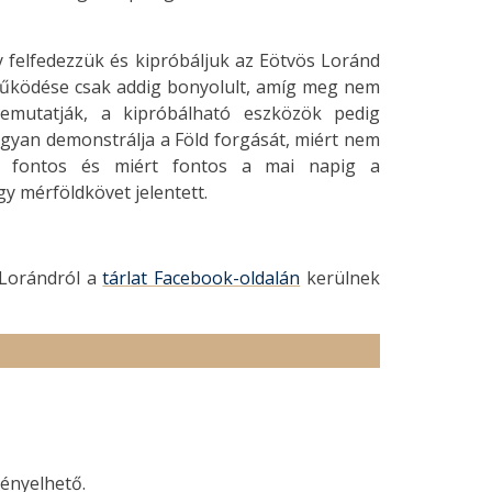
gy felfedezzük és kipróbáljuk az Eötvös Loránd
 működése csak addig bonyolult, amíg meg nem
 bemutatják, a kipróbálható eszközök pedig
ogyan demonstrálja a Föld forgását, miért nem
t fontos és miért fontos a mai napig a
gy mérföldkövet jelentett.
s Lorándról a
tárlat Facebook-oldalán
kerülnek
gényelhető.