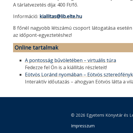
A tárlatvezetés díja: 400 Ft/fő.
Információ:
kiallitas@lib.elte.hu
8 főnél nagyobb létszámú csoport látogatása esetén k
az időpont-egyeztetéshez!
Online tartalmak
A pontosság bűvöletében – virtuális túra
Fedezze fel Ön is a kiállítás részleteit!
Eötvös Loránd nyomában – Eötvös sztereófényk
Interaktív időutazás – ahogyan Eötvös látta a vi
© 2026 Egyetemi Könyvtár és Le
Impresszum