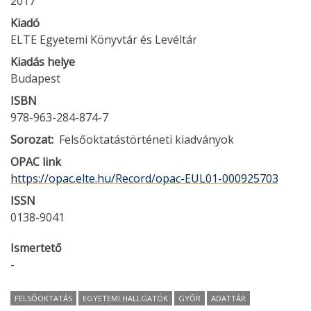
2017
Kiadó
ELTE Egyetemi Könyvtár és Levéltár
Kiadás helye
Budapest
ISBN
978-963-284-874-7
Sorozat
Felsőoktatástörténeti kiadványok
OPAC link
https://opac.elte.hu/Record/opac-EUL01-000925703
ISSN
0138-9041
Ismertető
-
FELSŐOKTATÁS
EGYETEMI HALLGATÓK
GYŐR
ADATTÁR