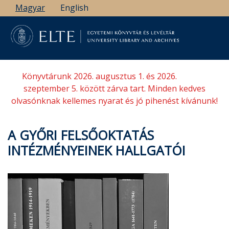
Ugrás
Magyar
English
a
tartalomra
Könyvtárunk 2026. augusztus 1. és 2026.
szeptember 5. között zárva tart. Minden kedves
olvasónknak kellemes nyarat és jó pihenést kívánunk!
A GYŐRI FELSŐOKTATÁS
INTÉZMÉNYEINEK HALLGATÓI