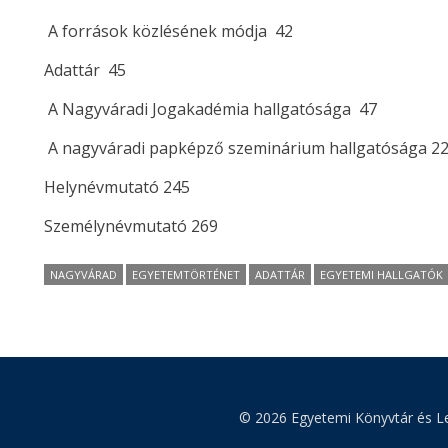
A források közlésének módja 42
Adattár 45
A Nagyváradi Jogakadémia hallgatósága 47
A nagyváradi papképző szeminárium hallgatósága 2
Helynévmutató 245
Személynévmutató 269
NAGYVÁRAD
EGYETEMTÖRTÉNET
ADATTÁR
EGYETEMI HALLGATÓK
© 2026 Egyetemi Könyvtár és Le