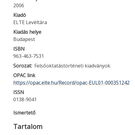
2006
Kiadó
ELTE Levéltára
Kiadás helye
Budapest
ISBN
963-463-7531
Sorozat
Felsőoktatástörténeti kiadványok
OPAC link
https://opac.elte.hu/Record/opac-EUL01-000351242
ISSN
0138-9041
Ismertető
Tartalom