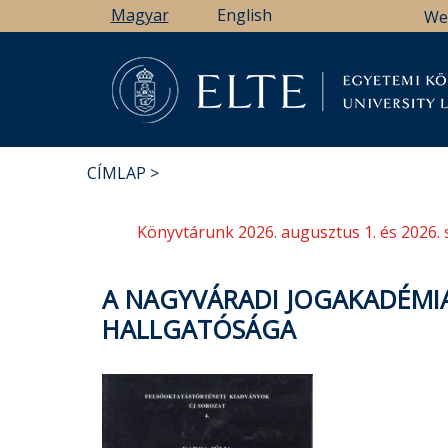
Ugrás
Magyar
English
We
a
tartalomra
Könyv
CÍMLAP
MORZSA
Könyvtárunk 2026. augusztus 1. és 2026. 
A NAGYVÁRADI JOGAKADÉMIA 
HALLGATÓSÁGA