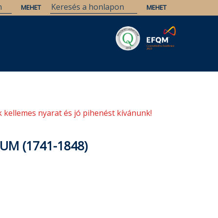
Savaria
Örökség
ELTE Könyvtárak
 kellemes nyarat és jó pihenést kívánunk!
UM (1741-1848)