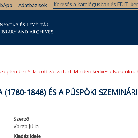
bApp
Adatbázisok
tár
Kutatástámogatás
Levéltár
Támogatás
szeptember 5. között zárva tart. Minden kedves olvasónknak
(1780-1848) ÉS A PÜSPÖKI SZEMINÁRI
Szerző
Varga Júlia
Kiadás ideje